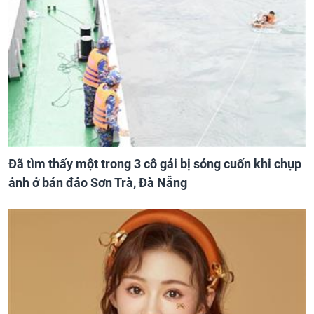
Đã tìm thấy một trong 3 cô gái bị sóng cuốn khi chụp
ảnh ở bán đảo Sơn Trà, Đà Nẵng