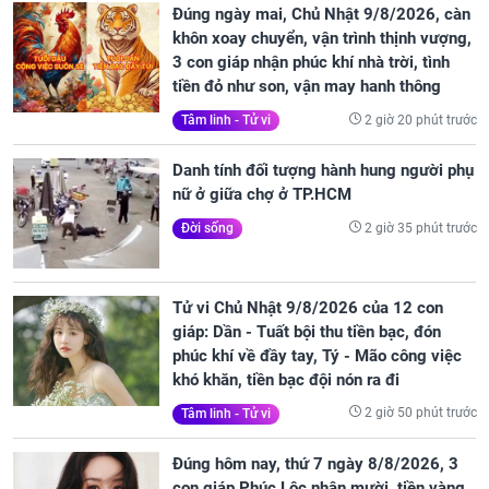
Đúng ngày mai, Chủ Nhật 9/8/2026, càn
khôn xoay chuyển, vận trình thịnh vượng,
3 con giáp nhận phúc khí nhà trời, tình
tiền đỏ như son, vận may hanh thông
2 giờ 20 phút trước
Tâm linh - Tử vi
Danh tính đối tượng hành hung người phụ
nữ ở giữa chợ ở TP.HCM
2 giờ 35 phút trước
Đời sống
Tử vi Chủ Nhật 9/8/2026 của 12 con
giáp: Dần - Tuất bội thu tiền bạc, đón
phúc khí về đầy tay, Tý - Mão công việc
khó khăn, tiền bạc đội nón ra đi
2 giờ 50 phút trước
Tâm linh - Tử vi
Đúng hôm nay, thứ 7 ngày 8/8/2026, 3
con giáp Phúc Lộc nhân mười, tiền vàng