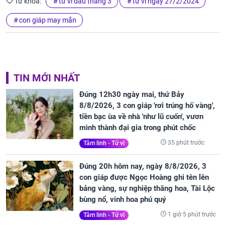
Từ khóa:
tử vi đầu tháng 3
tử vi ngày 27/2/2024
con giáp may mắn
TIN MỚI NHẤT
Đúng 12h30 ngày mai, thứ Bảy
8/8/2026, 3 con giáp 'rơi trúng hố vàng',
tiền bạc ùa về nhà 'như lũ cuốn', vươn
mình thành đại gia trong phút chốc
35 phút trước
Tâm linh - Tử vi
Đúng 20h hôm nay, ngày 8/8/2026, 3
con giáp được Ngọc Hoàng ghi tên lên
bảng vàng, sự nghiệp thăng hoa, Tài Lộc
bùng nổ, vinh hoa phú quý
1 giờ 5 phút trước
Tâm linh - Tử vi