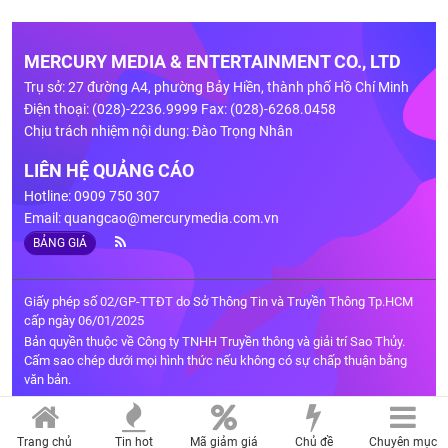
MERCURY MEDIA & ENTERTAINMENT CO., LTD
Trụ sở: 27 đường A4, phường Bảy Hiền, thành phố Hồ Chí Minh
Điện thoại: (028)-2236.9999 Fax: (028)-6268.0458
Chịu trách nhiệm nội dung: Đào Trọng Nhân
LIÊN HỆ QUẢNG CÁO
Hotline: 0909 750 307
Email:
quangcao@mercurymedia.com.vn
BẢNG GIÁ
Giấy phép số 02/GP-TTĐT do Sở Thông Tin và Truyền Thông Tp.HCM
cấp ngày 06/01/2025
Bản quyền thuộc về Công ty TNHH Truyền thông và giải trí Sao Thủy.
Cấm sao chép dưới mọi hình thức nếu không có sự chấp thuận bằng
văn bản.
Trang chủ
Tin hot
Mã giảm giá
Chủ đề
Chuyên mục