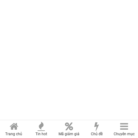
Trang chủ
Tin hot
Mã giảm giá
Chủ đề
Chuyên mục