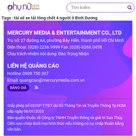
Tags : tài xế xe tải tông chết 4 người ở Bình Dương
MERCURY MEDIA & ENTERTAINMENT CO., LTD
Trụ sở: 27 đường A4, phường Bảy Hiền, thành phố Hồ Chí Minh
Điện thoại: (028)-2236.9999 Fax: (028)-6268.0458
Chịu trách nhiệm nội dung: Đào Trọng Nhân
LIÊN HỆ QUẢNG CÁO
Hotline: 0909 750 307
Email:
quangcao@mercurymedia.com.vn
BẢNG GIÁ
Giấy phép số 02/GP-TTĐT do Sở Thông Tin và Truyền Thông Tp.HCM
cấp ngày 06/01/2025
Bản quyền thuộc về Công ty TNHH Truyền thông và giải trí Sao Thủy.
Cấm sao chép dưới mọi hình thức nếu không có sự chấp thuận bằng
văn bản.