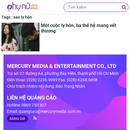
Tags : sau ly hôn
Một cuộc ly hôn, ba thế hệ mang vết
thương
MERCURY MEDIA & ENTERTAINMENT CO., LTD
Trụ sở: 27 đường A4, phường Bảy Hiền, thành phố Hồ Chí Minh
Điện thoại: (028)-2236.9999 Fax: (028)-6268.0458
Chịu trách nhiệm nội dung: Đào Trọng Nhân
LIÊN HỆ QUẢNG CÁO
Hotline: 0909 750 307
Email:
quangcao@mercurymedia.com.vn
BẢNG GIÁ