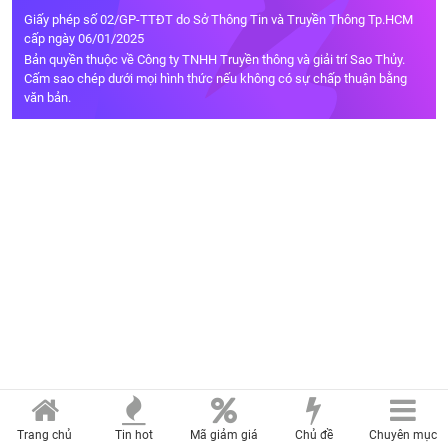
Giấy phép số 02/GP-TTĐT do Sở Thông Tin và Truyền Thông Tp.HCM
cấp ngày 06/01/2025
Bản quyền thuộc về Công ty TNHH Truyền thông và giải trí Sao Thủy.
Cấm sao chép dưới mọi hình thức nếu không có sự chấp thuận bằng
văn bản.
Trang chủ
Tin hot
Mã giảm giá
Chủ đề
Chuyên mục