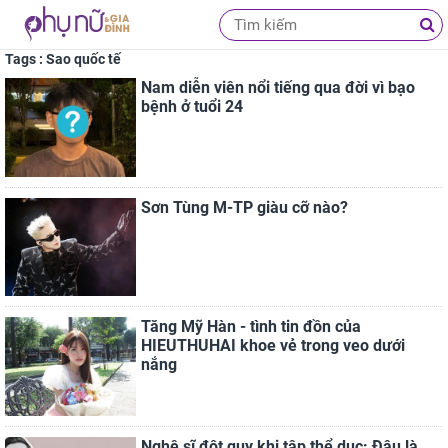
Tags : Sao quốc tế
Nam diễn viên nổi tiếng qua đời vì bạo
bệnh ở tuổi 24
Sơn Tùng M-TP giàu cỡ nào?
Tăng Mỹ Hàn - tình tin đồn của
HIEUTHUHAI khoe vẻ trong veo dưới
nắng
Nghệ sĩ đột quỵ khi tập thể dục: Đâu là