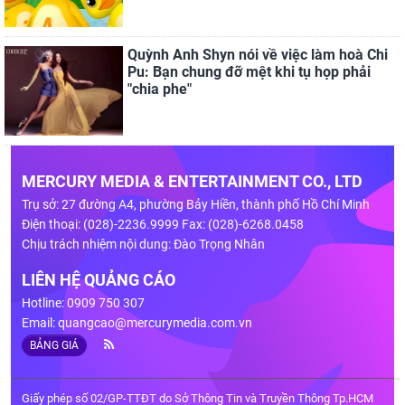
Quỳnh Anh Shyn nói về việc làm hoà Chi
Pu: Bạn chung đỡ mệt khi tụ họp phải
"chia phe"
MERCURY MEDIA & ENTERTAINMENT CO., LTD
Trụ sở: 27 đường A4, phường Bảy Hiền, thành phố Hồ Chí Minh
Điện thoại: (028)-2236.9999 Fax: (028)-6268.0458
Chịu trách nhiệm nội dung: Đào Trọng Nhân
LIÊN HỆ QUẢNG CÁO
Hotline: 0909 750 307
Email:
quangcao@mercurymedia.com.vn
BẢNG GIÁ
Giấy phép số 02/GP-TTĐT do Sở Thông Tin và Truyền Thông Tp.HCM