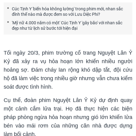
Cúc Tịnh Y 'biến hóa không lường' trong phim mới, nhan sắc
đỉnh thế nào mà được đem so với Lưu Diệc Phi?
'Mỹ nữ 4.000 năm có một' Cúc Tịnh Y 'gây bão' với nhan sắc
đẹp như từ lịch sử bước tới hiện đại
Tối ngày 20/3, phim trường cổ trang Nguyệt Lân Ỷ
Kỷ đã xảy ra vụ hỏa hoạn lớn khiến nhiều người
hoảng sợ. Đám cháy lan rộng khó dập tắt, đội cứu
hộ đã làm việc trong nhiều giờ nhưng vẫn chưa kiểm
soát được tình hình.
Cụ thể, đoàn phim Nguyệt Lân Ỷ Kỷ dự định quay
một cảnh cắm lửa trại. Họ đã thực hiện các biện
pháp phòng ngừa hỏa hoạn nhưng gió lớn khiến lửa
bén vào mái rơm của những căn nhà được dựng
làm bối cảnh.