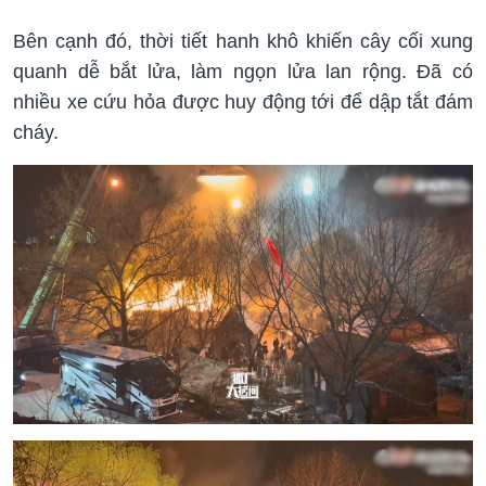
Bên cạnh đó, thời tiết hanh khô khiến cây cối xung
quanh dễ bắt lửa, làm ngọn lửa lan rộng. Đã có
nhiều xe cứu hỏa được huy động tới để dập tắt đám
cháy.