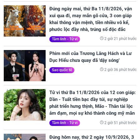
Đúng ngày mai, thứ Ba 11/8/2026, vận
xui qua đi, may mắn gõ cửa, 3 con giáp
khai thông vận mệnh, tiền nhiều vô kể,
phước lộc đầy nhà, trúng số độc đắc
2 giờ 21 phút trước
Tâm linh - Tử vi
Phim mới của Trương Lăng Hách và Lư
Dục Hiểu chưa quay đã 'dậy sóng'
2 giờ 36 phút trước
Sao quốc tế
Tử vi thứ Ba 11/8/2026 của 12 con giáp:
Dần - Tuất tiền bạc đầy túi, sự nghiệp
phát triển hưng thịnh, Mão - Thân tài lộc
ảm đạm, mọi sự khó thành công mỹ mãn
2 giờ 51 phút trước
Tâm linh - Tử vi
Đúng hôm nay, thứ 2 ngày 10/9/2026, 3