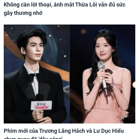
Không cần lời thoại, ánh mắt Thừa Lỗi vẫn đủ sức
gây thương nhớ
Phim mới của Trương Lăng Hách và Lư Dục Hiểu