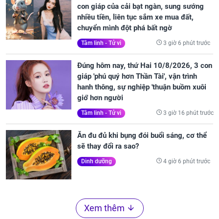
con giáp của cải bạt ngàn, sung sướng
nhiều tiền, liên tục sắm xe mua đất,
chuyển mình đột phá bất ngờ
3 giờ 6 phút trước
Tâm linh - Tử vi
Đúng hôm nay, thứ Hai 10/8/2026, 3 con
giáp 'phú quý hơn Thần Tài', vận trình
hanh thông, sự nghiệp 'thuận buồm xuôi
gió' hơn người
3 giờ 16 phút trước
Tâm linh - Tử vi
Ăn đu đủ khi bụng đói buổi sáng, cơ thể
sẽ thay đổi ra sao?
4 giờ 6 phút trước
Dinh dưỡng
Xem thêm