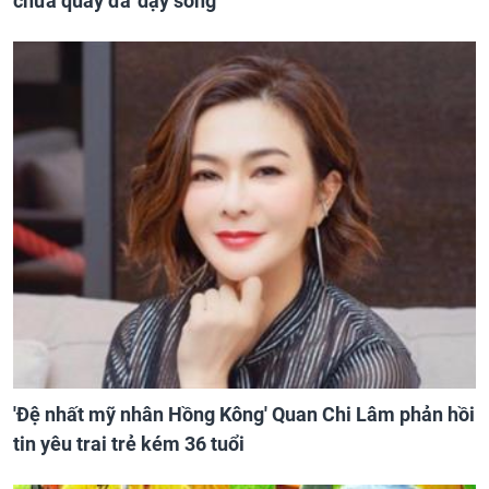
chưa quay đã 'dậy sóng'
'Đệ nhất mỹ nhân Hồng Kông' Quan Chi Lâm phản hồi
tin yêu trai trẻ kém 36 tuổi