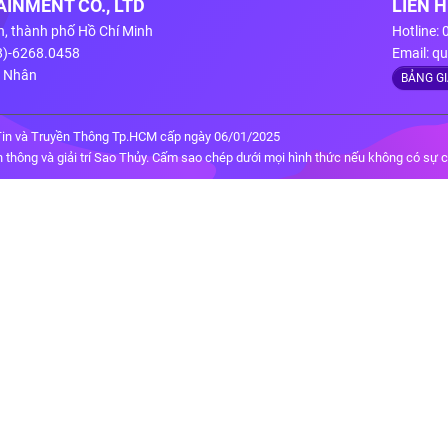
INMENT CO., LTD
LIÊN 
n, thành phố Hồ Chí Minh
Hotline:
28)-6268.0458
Email:
qu
g Nhân
BẢNG G
in và Truyền Thông Tp.HCM cấp ngày 06/01/2025
thông và giải trí Sao Thủy. Cấm sao chép dưới mọi hình thức nếu không có sự 