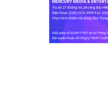
MERCURY MEDIA & ENTERTA
Trụ sở: 27 đường A4, phường Bảy Hiề
Điện thoại: (028)-2236.9999 Fax: (0
Chịu trách nhiệm nội dung: Đào Trọn
Giấy phép số 02/GP-TTĐT do Sở Thông T
Bản quyền thuộc về Công ty TNHH Truyền 