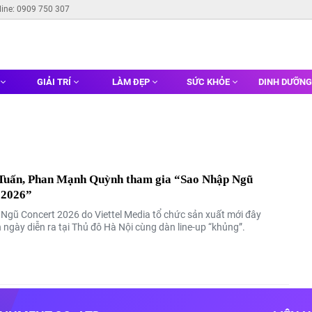
line: 0909 750 307
GIẢI TRÍ
LÀM ĐẸP
SỨC KHỎE
DINH DƯỠN
Tuấn, Phan Mạnh Quỳnh tham gia “Sao Nhập Ngũ
 2026”
Ngũ Concert 2026 do Viettel Media tổ chức sản xuất mới đây
 ngày diễn ra tại Thủ đô Hà Nội cùng dàn line-up “khủng”.