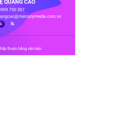
HỆ QUẢNG CÁO
 0909 750 307
angcao@mercurymedia.com.vn
IÁ
chấp thuận bằng văn bản.