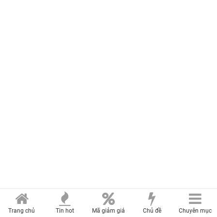
Trang chủ
Tin hot
Mã giảm giá
Chủ đề
Chuyên mục