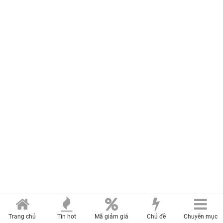
Trang chủ
Tin hot
Mã giảm giá
Chủ đề
Chuyên mục