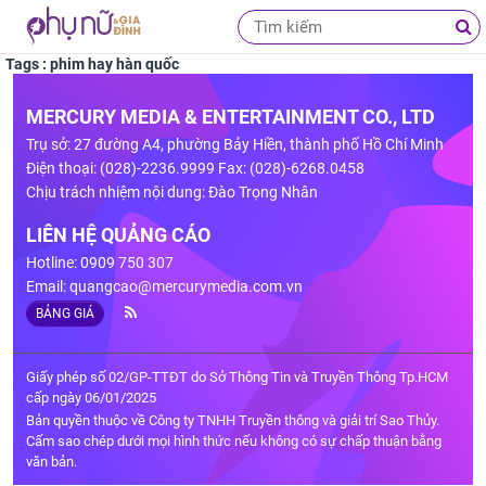
Tags : phim hay hàn quốc
MERCURY MEDIA & ENTERTAINMENT CO., LTD
Trụ sở: 27 đường A4, phường Bảy Hiền, thành phố Hồ Chí Minh
Điện thoại: (028)-2236.9999 Fax: (028)-6268.0458
Chịu trách nhiệm nội dung: Đào Trọng Nhân
LIÊN HỆ QUẢNG CÁO
Hotline: 0909 750 307
Email:
quangcao@mercurymedia.com.vn
BẢNG GIÁ
Giấy phép số 02/GP-TTĐT do Sở Thông Tin và Truyền Thông Tp.HCM
cấp ngày 06/01/2025
Bản quyền thuộc về Công ty TNHH Truyền thông và giải trí Sao Thủy.
Cấm sao chép dưới mọi hình thức nếu không có sự chấp thuận bằng
văn bản.