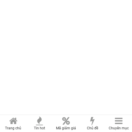
Trang chủ
Tin hot
Mã giảm giá
Chủ đề
Chuyên mục