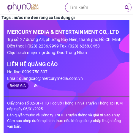
Tags : nước mè đen rang có tác dụng gì
MERCURY MEDIA & ENTERTAINMENT CO., LTD
Trụ sở: 27 đường A4, phường Bảy Hiền, thành phố Hồ Chí Minh
Điện thoại: (028)-2236.9999 Fax: (028)-6268.0458
Chịu trách nhiệm nội dung: Đào Trọng Nhân
LIÊN HỆ QUẢNG CÁO
Hotline: 0909 750 307
Email:
quangcao@mercurymedia.com.vn
BẢNG GIÁ
Giấy phép số 02/GP-TTĐT do Sở Thông Tin và Truyền Thông Tp.HCM
cấp ngày 06/01/2025
Bản quyền thuộc về Công ty TNHH Truyền thông và giải trí Sao Thủy.
Cấm sao chép dưới mọi hình thức nếu không có sự chấp thuận bằng
văn bản.