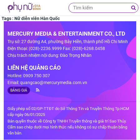
Tags : Nữ diễn viên Hàn Quốc
MERCURY MEDIA & ENTERTAINMENT CO., LTD
Trụ sở: 27 đường A4, phường Bảy Hiền, thành phố Hồ Chí Minh
Điện thoại: (028)-2236.9999 Fax: (028)-6268.0458
Chịu trách nhiệm nội dung: Đào Trọng Nhân
LIÊN HỆ QUẢNG CÁO
Hotline: 0909 750 307
Email:
quangcao@mercurymedia.com.vn
BẢNG GIÁ
Giấy phép số 02/GP-TTĐT do Sở Thông Tin và Truyền Thông Tp.HCM
cấp ngày 06/01/2025
Bản quyền thuộc về Công ty TNHH Truyền thông và giải trí Sao Thủy.
Cấm sao chép dưới mọi hình thức nếu không có sự chấp thuận bằng
văn bản.