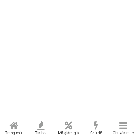
Trang chủ
Tin hot
Mã giảm giá
Chủ đề
Chuyên mục