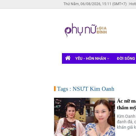
Thứ Năm, 06/08/2026, 15:11 (GMT+7)
Hot
YÊU - HÔN NHÂN
ĐỜI SỐNG
Tags : NSƯT Kim Oanh
Ác nữ m
thẩm mỹ,
Kim Oanh -
đanh đá, c
khán giả 