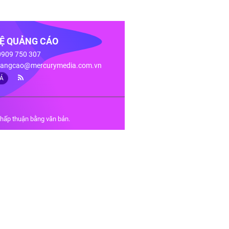
HỆ QUẢNG CÁO
 0909 750 307
angcao@mercurymedia.com.vn
IÁ
chấp thuận bằng văn bản.