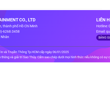
INMENT CO., LTD
LIÊN 
n, thành phố Hồ Chí Minh
Hotline:
28)-6268.0458
Email:
qu
g Nhân
BẢNG G
in và Truyền Thông Tp.HCM cấp ngày 06/01/2025
thông và giải trí Sao Thủy. Cấm sao chép dưới mọi hình thức nếu không có sự 