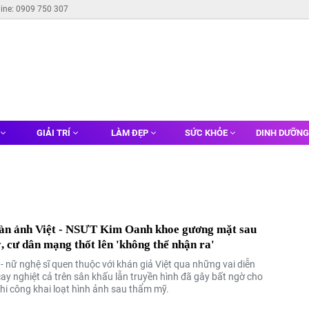
line: 0909 750 307
GIẢI TRÍ
LÀM ĐẸP
SỨC KHỎE
DINH DƯỠN
àn ảnh Việt - NSƯT Kim Oanh khoe gương mặt sau
 cư dân mạng thốt lên 'không thể nhận ra'
 nữ nghệ sĩ quen thuộc với khán giả Việt qua những vai diễn
ay nghiệt cả trên sân khấu lẫn truyền hình đã gây bất ngờ cho
khi công khai loạt hình ảnh sau thẩm mỹ.