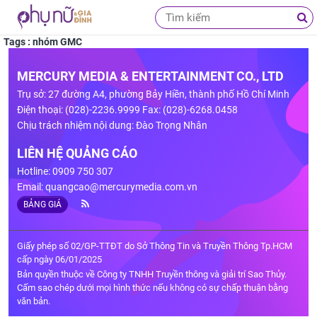
Tags : nhóm GMC
MERCURY MEDIA & ENTERTAINMENT CO., LTD
Trụ sở: 27 đường A4, phường Bảy Hiền, thành phố Hồ Chí Minh
Điện thoại: (028)-2236.9999 Fax: (028)-6268.0458
Chịu trách nhiệm nội dung: Đào Trọng Nhân
LIÊN HỆ QUẢNG CÁO
Hotline: 0909 750 307
Email:
quangcao@mercurymedia.com.vn
BẢNG GIÁ
Giấy phép số 02/GP-TTĐT do Sở Thông Tin và Truyền Thông Tp.HCM
cấp ngày 06/01/2025
Bản quyền thuộc về Công ty TNHH Truyền thông và giải trí Sao Thủy.
Cấm sao chép dưới mọi hình thức nếu không có sự chấp thuận bằng
văn bản.