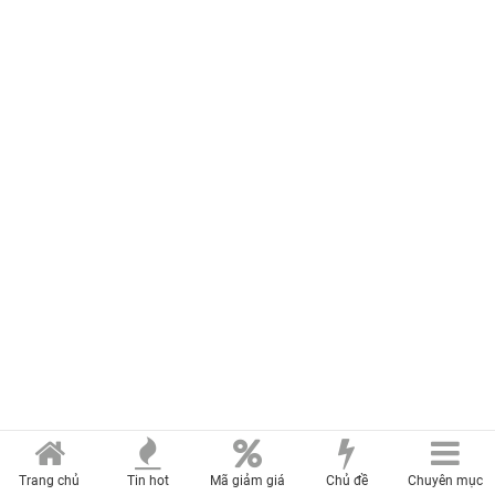
Trang chủ
Tin hot
Mã giảm giá
Chủ đề
Chuyên mục