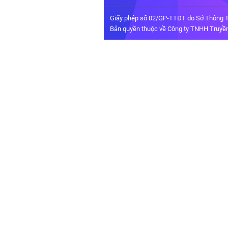
Giấy phép số 02/GP-TTĐT do Sở Thông T
Bản quyền thuộc về Công ty TNHH Truyền 