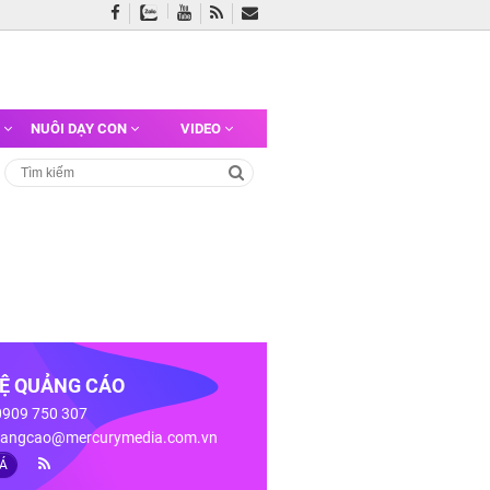
G
NUÔI DẠY CON
VIDEO
HỆ QUẢNG CÁO
 0909 750 307
angcao@mercurymedia.com.vn
IÁ