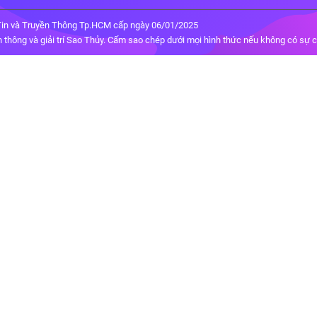
in và Truyền Thông Tp.HCM cấp ngày 06/01/2025
thông và giải trí Sao Thủy. Cấm sao chép dưới mọi hình thức nếu không có sự 