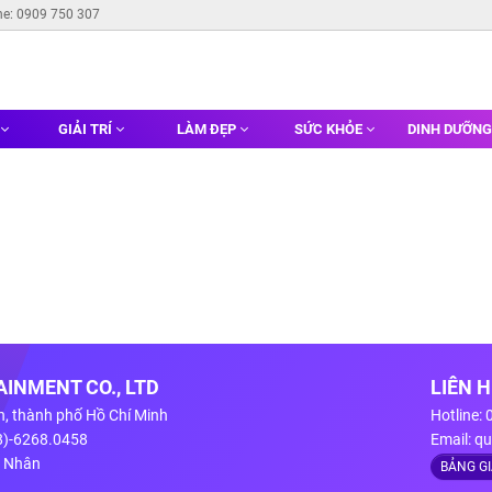
ne: 0909 750 307
GIẢI TRÍ
LÀM ĐẸP
SỨC KHỎE
DINH DƯỠN
INMENT CO., LTD
LIÊN 
n, thành phố Hồ Chí Minh
Hotline:
28)-6268.0458
Email:
qu
g Nhân
BẢNG G