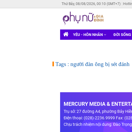
Thứ Bảy, 08/08/2026, 00:10 (GMT+7)
Hotli
YÊU - HÔN NHÂN
ĐỜI SỐNG
Tags : người đàn ông bị sét đánh
MERCURY MEDIA & ENTERTA
Trụ sở: 27 đường A4, phường Bảy Hiề
Điện thoại: (028)-2236.9999 Fax: (0
Chịu trách nhiệm nội dung: Đào Trọn