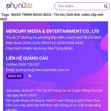
Tags : NGOC TRINH NGOC BICH : Tin tức, hình ảnh, video clip mới
nhất
MERCURY MEDIA & ENTERTAINMENT CO., LTD
Trụ sở: 27 đường A4, phường Bảy Hiền, thành phố Hồ Chí Minh
Điện thoại: (028)-2236.9999 Fax: (028)-6268.0458
Chịu trách nhiệm nội dung: Đào Trọng Nhân
LIÊN HỆ QUẢNG CÁO
Hotline: 0909 750 307
Email:
quangcao@mercurymedia.com.vn
BẢNG GIÁ
Giấy phép số 02/GP-TTĐT do Sở Thông Tin và Truyền Thông Tp.HCM
cấp ngày 06/01/2025
Bản quyền thuộc về Công ty TNHH Truyền thông và giải trí Sao Thủy.
Cấm sao chép dưới mọi hình thức nếu không có sự chấp thuận bằng
văn bản.