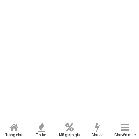
Trang chủ
Tin hot
Mã giảm giá
Chủ đề
Chuyên mục