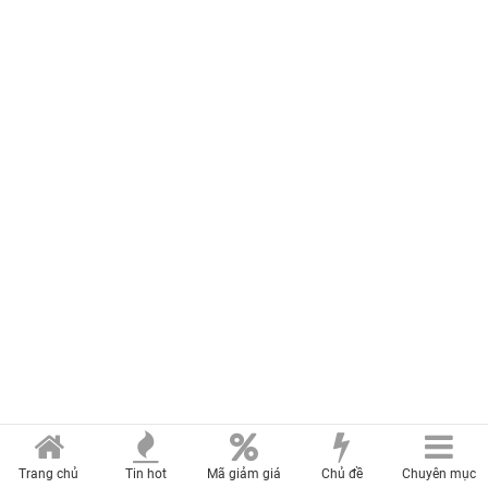
Trang chủ
Tin hot
Mã giảm giá
Chủ đề
Chuyên mục