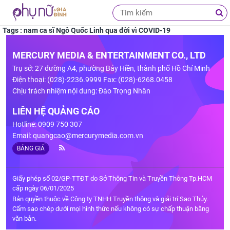
Tags : nam ca sĩ Ngô Quốc Linh qua đời vì COVID-19
MERCURY MEDIA & ENTERTAINMENT CO., LTD
Trụ sở: 27 đường A4, phường Bảy Hiền, thành phố Hồ Chí Minh
Điện thoại: (028)-2236.9999 Fax: (028)-6268.0458
Chịu trách nhiệm nội dung: Đào Trọng Nhân
LIÊN HỆ QUẢNG CÁO
Hotline: 0909 750 307
Email:
quangcao@mercurymedia.com.vn
BẢNG GIÁ
Giấy phép số 02/GP-TTĐT do Sở Thông Tin và Truyền Thông Tp.HCM
cấp ngày 06/01/2025
Bản quyền thuộc về Công ty TNHH Truyền thông và giải trí Sao Thủy.
Cấm sao chép dưới mọi hình thức nếu không có sự chấp thuận bằng
văn bản.