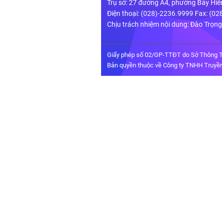
Trụ sở: 27 đường A4, phường Bảy Hiề
Điện thoại: (028)-2236.9999 Fax: (0
Chịu trách nhiệm nội dung: Đào Trọn
Giấy phép số 02/GP-TTĐT do Sở Thông T
Bản quyền thuộc về Công ty TNHH Truyền 