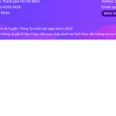
n, thành phố Hồ Chí Minh
Hotline:
28)-6268.0458
Email:
qu
g Nhân
BẢNG G
in và Truyền Thông Tp.HCM cấp ngày 06/01/2025
thông và giải trí Sao Thủy. Cấm sao chép dưới mọi hình thức nếu không có sự 