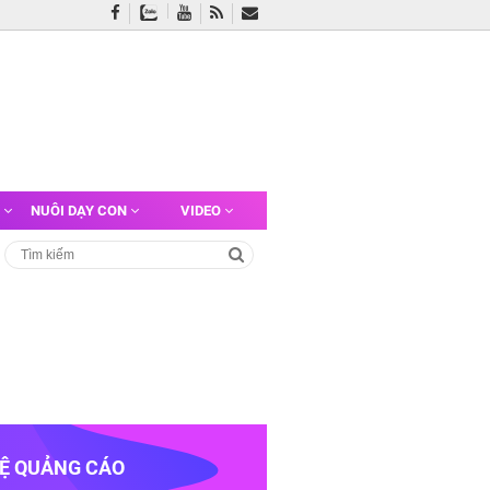
G
NUÔI DẠY CON
VIDEO
HỆ QUẢNG CÁO