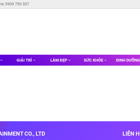
ine: 0909 750 307
GIẢI TRÍ
LÀM ĐẸP
SỨC KHỎE
DINH DƯỠN
INMENT CO., LTD
LIÊN 