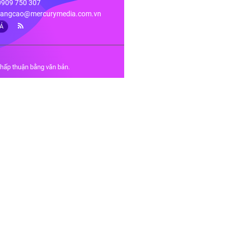
 0909 750 307
angcao@mercurymedia.com.vn
IÁ
chấp thuận bằng văn bản.