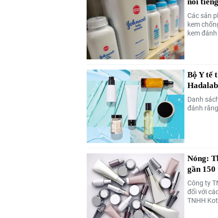
nổi tiến
Các sản p
kem chống
kem đánh 
Bộ Y tế 
Hadalab
Danh sách
đánh răng
Nóng: Th
gần 150 
Công ty T
đối với cá
TNHH Kotra