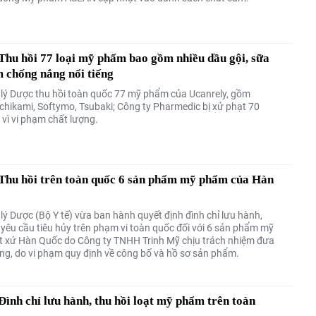
hu hồi 77 loại mỹ phẩm bao gồm nhiều dầu gội, sữa
 chống nắng nổi tiếng
lý Dược thu hồi toàn quốc 77 mỹ phẩm của Ucanrely, gồm
Ichikami, Softymo, Tsubaki; Công ty Pharmedic bị xử phạt 70
 vì vi phạm chất lượng.
hu hồi trên toàn quốc 6 sản phẩm mỹ phẩm của Hàn
lý Dược (Bộ Y tế) vừa ban hành quyết định đình chỉ lưu hành,
 yêu cầu tiêu hủy trên phạm vi toàn quốc đối với 6 sản phẩm mỹ
 xứ Hàn Quốc do Công ty TNHH Trinh Mỹ chịu trách nhiệm đưa
ờng, do vi phạm quy định về công bố và hồ sơ sản phẩm.
nh chỉ lưu hành, thu hồi loạt mỹ phẩm trên toàn