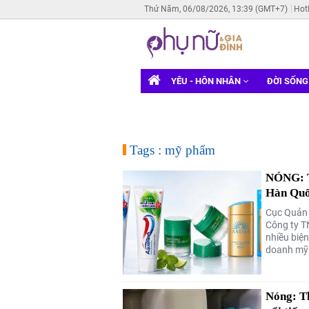
Thứ Năm, 06/08/2026, 13:39 (GMT+7)
Hot
YÊU - HÔN NHÂN
ĐỜI SỐN
Tags : mỹ phẩm
NÓNG: Th
Hàn Quố
Cục Quản l
Công ty T
nhiều biệ
doanh mỹ
Nóng: Th