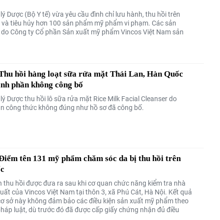
ý Dược (Bộ Y tế) vừa yêu cầu đình chỉ lưu hành, thu hồi trên
 và tiêu hủy hơn 100 sản phẩm mỹ phẩm vi phạm. Các sản
do Công ty Cổ phần Sản xuất mỹ phẩm Vincos Việt Nam sản
hu hồi hàng loạt sữa rửa mặt Thái Lan, Hàn Quốc
ành phần không công bố
ý Dược thu hồi lô sữa rửa mặt Rice Milk Facial Cleanser do
công thức không đúng như hồ sơ đã công bố.
iểm tên 131 mỹ phẩm chăm sóc da bị thu hồi trên
ốc
h thu hồi được đưa ra sau khi cơ quan chức năng kiểm tra nhà
uất của Vincos Việt Nam tại thôn 3, xã Phú Cát, Hà Nội. Kết quả
cơ sở này không đảm bảo các điều kiện sản xuất mỹ phẩm theo
pháp luật, dù trước đó đã được cấp giấy chứng nhận đủ điều