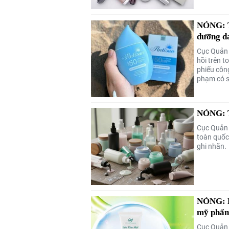
NÓNG: Th
dưỡng d
Cục Quản 
hồi trên 
phiếu côn
phạm có s
NÓNG: T
Cục Quản l
toàn quốc
ghi nhãn.
NÓNG: Bộ
mỹ phẩm
Cục Quản l