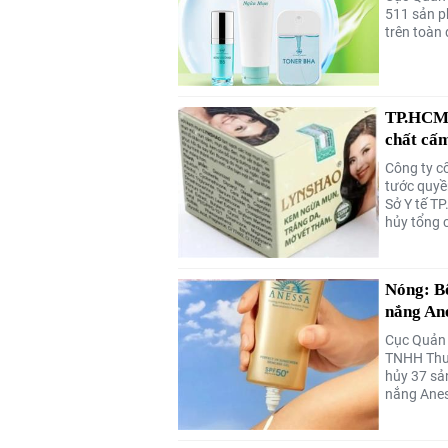
511 sản 
trên toàn
TP.HCM: 
chất cấ
Công ty c
tước quyề
Sở Y tế TP
hủy tổng 
Nóng: Bộ
nắng An
Cục Quản 
TNHH Thươ
hủy 37 sả
nắng Anes