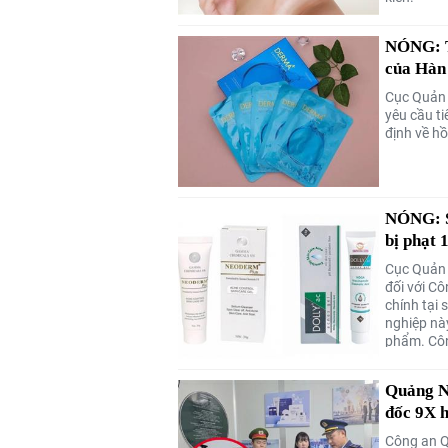
NÓNG: T
của Hàn
Cục Quản l
yêu cầu t
định về h
NÓNG: S
bị phạt 
Cục Quản 
đối với C
chính tại
nghiệp nà
phẩm. Côn
Quảng N
đốc 9X 
Công an Q