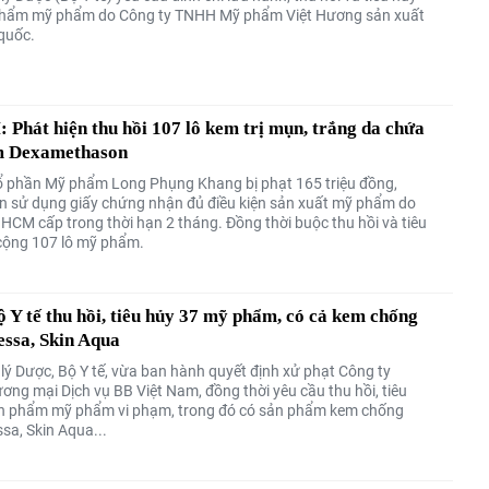
phẩm mỹ phẩm do Công ty TNHH Mỹ phẩm Việt Hương sản xuất
 quốc.
Phát hiện thu hồi 107 lô kem trị mụn, trắng da chứa
m Dexamethason
ổ phần Mỹ phẩm Long Phụng Khang bị phạt 165 triệu đồng,
n sử dụng giấy chứng nhận đủ điều kiện sản xuất mỹ phẩm do
.HCM cấp trong thời hạn 2 tháng. Đồng thời buộc thu hồi và tiêu
cộng 107 lô mỹ phẩm.
 Y tế thu hồi, tiêu hủy 37 mỹ phẩm, có cả kem chống
essa, Skin Aqua
lý Dược, Bộ Y tế, vừa ban hành quyết định xử phạt Công ty
ng mại Dịch vụ BB Việt Nam, đồng thời yêu cầu thu hồi, tiêu
n phẩm mỹ phẩm vi phạm, trong đó có sản phẩm kem chống
sa, Skin Aqua...