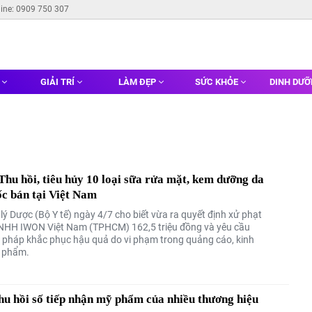
line: 0909 750 307
G
GIẢI TRÍ
LÀM ĐẸP
SỨC KHỎE
DINH DƯ
u hồi, tiêu hủy 10 loại sữa rửa mặt, kem dưỡng da
c bán tại Việt Nam
ý Dược (Bộ Y tế) ngày 4/7 cho biết vừa ra quyết định xử phạt
NHH IWON Việt Nam (TPHCM) 162,5 triệu đồng và yêu cầu
n pháp khắc phục hậu quả do vi phạm trong quảng cáo, kinh
 phẩm.
u hồi số tiếp nhận mỹ phẩm của nhiều thương hiệu