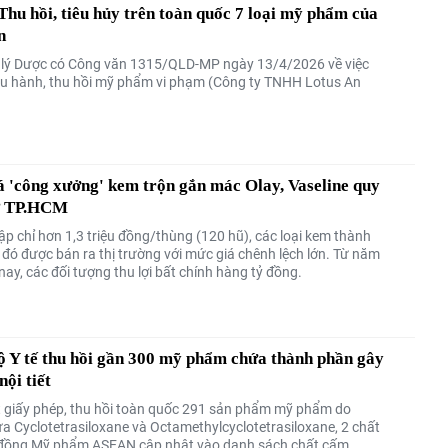
u hồi, tiêu hủy trên toàn quốc 7 loại mỹ phẩm của
n
lý Dược có Công văn 1315/QLD-MP ngày 13/4/2026 về việc
lưu hành, thu hồi mỹ phẩm vi phạm (Công ty TNHH Lotus An
á 'công xưởng' kem trộn gắn mác Olay, Vaseline quy
ở TP.HCM
ập chỉ hơn 1,3 triệu đồng/thùng (120 hũ), các loại kem thành
đó được bán ra thị trường với mức giá chênh lệch lớn. Từ năm
ay, các đối tượng thu lợi bất chính hàng tỷ đồng.
 Y tế thu hồi gần 300 mỹ phẩm chứa thành phần gây
nội tiết
út giấy phép, thu hồi toàn quốc 291 sản phẩm mỹ phẩm do
a Cyclotetrasiloxane và Octamethylcyclotetrasiloxane, 2 chất
đồng Mỹ phẩm ASEAN cập nhật vào danh sách chất cấm.