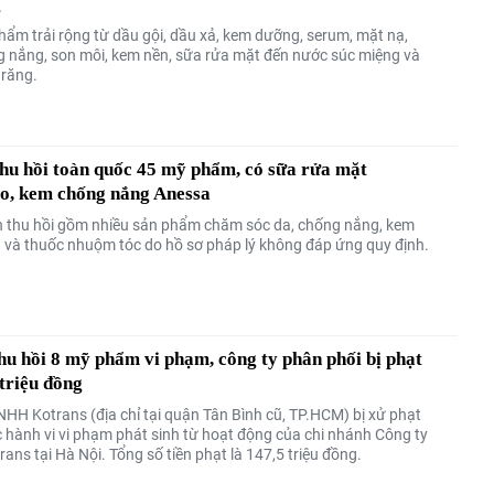
g
hẩm trải rộng từ dầu gội, dầu xả, kem dưỡng, serum, mặt nạ,
 nắng, son môi, kem nền, sữa rửa mặt đến nước súc miệng và
răng.
thu hồi toàn quốc 45 mỹ phẩm, có sữa rửa mặt
o, kem chống nắng Anessa
 thu hồi gồm nhiều sản phẩm chăm sóc da, chống nắng, kem
 và thuốc nhuộm tóc do hồ sơ pháp lý không đáp ứng quy định.
u hồi 8 mỹ phẩm vi phạm, công ty phân phối bị phạt
triệu đồng
NHH Kotrans (địa chỉ tại quận Tân Bình cũ, TP.HCM) bị xử phạt
c hành vi vi phạm phát sinh từ hoạt động của chi nhánh Công ty
ns tại Hà Nội. Tổng số tiền phạt là 147,5 triệu đồng.