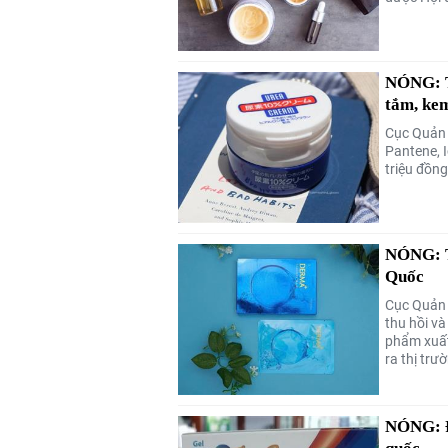
NÓNG: T
tắm, kem
Cục Quản 
Pantene, 
triệu đồng
NÓNG: T
Quốc
Cục Quản 
thu hồi và
phẩm xuất
ra thị trư
NÓNG: Đì