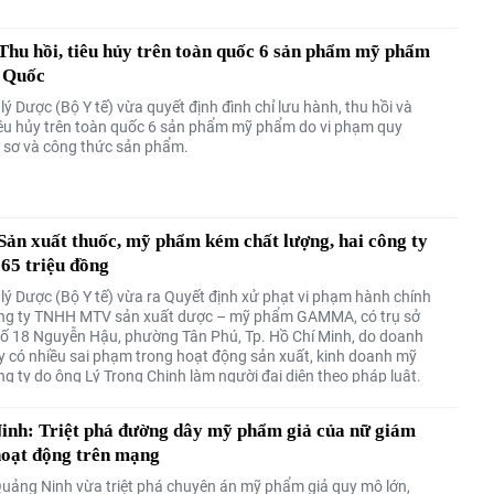
hu hồi, tiêu hủy trên toàn quốc 6 sản phẩm mỹ phẩm
 Quốc
ý Dược (Bộ Y tế) vừa quyết định đình chỉ lưu hành, thu hồi và
iêu hủy trên toàn quốc 6 sản phẩm mỹ phẩm do vi phạm quy
ồ sơ và công thức sản phẩm.
ản xuất thuốc, mỹ phẩm kém chất lượng, hai công ty
165 triệu đồng
lý Dược (Bộ Y tế) vừa ra Quyết định xử phạt vi phạm hành chính
ông ty TNHH MTV sản xuất dược – mỹ phẩm GAMMA, có trụ sở
 số 18 Nguyễn Hậu, phường Tân Phú, Tp. Hồ Chí Minh, do doanh
y có nhiều sai phạm trong hoạt động sản xuất, kinh doanh mỹ
g ty do ông Lý Trọng Chinh làm người đại diện theo pháp luật.
inh: Triệt phá đường dây mỹ phẩm giả của nữ giám
hoạt động trên mạng
uảng Ninh vừa triệt phá chuyên án mỹ phẩm giả quy mô lớn,