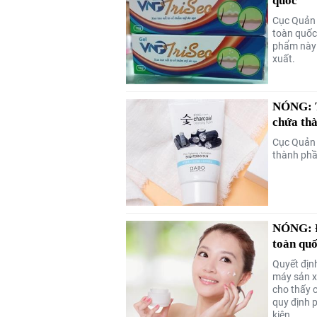
quốc
Cục Quản l
toàn quốc
phẩm này 
xuất.
NÓNG: T
chứa th
Cục Quản l
thành phần 
NÓNG: Đ
toàn qu
Quyết địn
máy sản x
cho thấy 
quy định 
kiện.