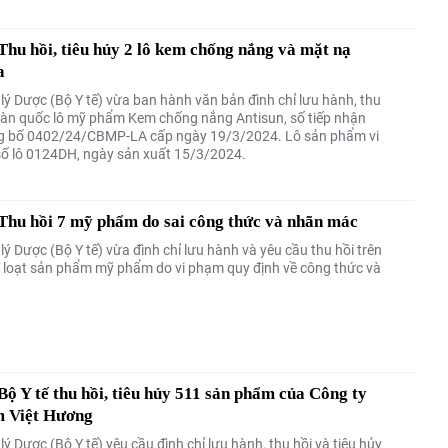
u hồi, tiêu hủy 2 lô kem chống nắng và mặt nạ
a
lý Dược (Bộ Y tế) vừa ban hành văn bản đình chỉ lưu hành, thu
toàn quốc lô mỹ phẩm Kem chống nắng Antisun, số tiếp nhận
g bố 0402/24/CBMP-LA cấp ngày 19/3/2024. Lô sản phẩm vi
ố lô 0124DH, ngày sản xuất 15/3/2024.
hu hồi 7 mỹ phẩm do sai công thức và nhãn mác
ý Dược (Bộ Y tế) vừa đình chỉ lưu hành và yêu cầu thu hồi trên
 loạt sản phẩm mỹ phẩm do vi phạm quy định về công thức và
 Y tế thu hồi, tiêu hủy 511 sản phẩm của Công ty
 Việt Hương
ý Dược (Bộ Y tế) yêu cầu đình chỉ lưu hành, thu hồi và tiêu hủy