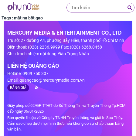
Tags : mặt nạ bột gạo
MERCURY MEDIA & ENTERTAINMENT CO., LTD
Trụ sở: 27 đường A4, phường Bảy Hiền, thành phố Hồ Chí Minh
Điện thoại: (028)-2236.9999 Fax: (028)-6268.0458
Chịu trách nhiệm nội dung: Đào Trọng Nhân
LIÊN HỆ QUẢNG CÁO
Hotline: 0909 750 307
Email:
quangcao@mercurymedia.com.vn
BẢNG GIÁ
Giấy phép số 02/GP-TTĐT do Sở Thông Tin và Truyền Thông Tp.HCM
cấp ngày 06/01/2025
Bản quyền thuộc về Công ty TNHH Truyền thông và giải trí Sao Thủy.
Cấm sao chép dưới mọi hình thức nếu không có sự chấp thuận bằng
văn bản.