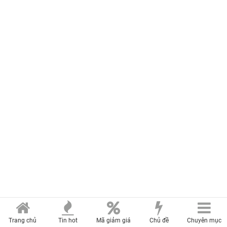
Trang chủ
Tin hot
Mã giảm giá
Chủ đề
Chuyên mục