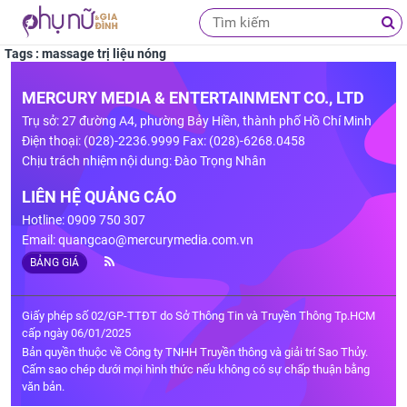
Tags : massage trị liệu nóng
MERCURY MEDIA & ENTERTAINMENT CO., LTD
Trụ sở: 27 đường A4, phường Bảy Hiền, thành phố Hồ Chí Minh
Điện thoại: (028)-2236.9999 Fax: (028)-6268.0458
Chịu trách nhiệm nội dung: Đào Trọng Nhân
LIÊN HỆ QUẢNG CÁO
Hotline: 0909 750 307
Email:
quangcao@mercurymedia.com.vn
BẢNG GIÁ
Giấy phép số 02/GP-TTĐT do Sở Thông Tin và Truyền Thông Tp.HCM
cấp ngày 06/01/2025
Bản quyền thuộc về Công ty TNHH Truyền thông và giải trí Sao Thủy.
Cấm sao chép dưới mọi hình thức nếu không có sự chấp thuận bằng
văn bản.