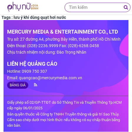
Tags : lưu ý khi dùng quạt hơi nước
MERCURY MEDIA & ENTERTAINMENT CO., LTD
Trụ sở: 27 đường A4, phường Bảy Hiền, thành phố Hồ Chí Minh
Điện thoại: (028)-2236.9999 Fax: (028)-6268.0458
Chịu trách nhiệm nội dung: Đào Trọng Nhân
LIÊN HỆ QUẢNG CÁO
Hotline: 0909 750 307
Email:
quangcao@mercurymedia.com.vn
BẢNG GIÁ
Giấy phép số 02/GP-TTĐT do Sở Thông Tin và Truyền Thông Tp.HCM
cấp ngày 06/01/2025
Bản quyền thuộc về Công ty TNHH Truyền thông và giải trí Sao Thủy.
Cấm sao chép dưới mọi hình thức nếu không có sự chấp thuận bằng
văn bản.