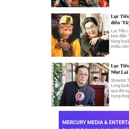
Lục Tiểu
diễn 'Tâ
Lục Tiểu 
kinh điển 
hàng huyền
nhiều năm
Lục Tiểu
Như Lai
Showbiz T
Long Quản
qua đời ng
trong lòn
MERCURY MEDIA & ENTERTA