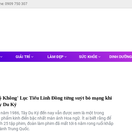
ine: 0909 750 307
GIẢI TRÍ
LÀM ĐẸP
SỨC KHỎE
DINH DƯỠN
ộ Không' Lục Tiểu Linh Đồng từng suýt bỏ mạng khi
y Du Ký
 năm 1986, Tây Du Ký đến nay vẫn được xem là một trong
 phẩm kinh điển bậc nhất màn ảnh Hoa ngữ. Ít ai biết rằng để
h 25 tập phim, đoàn làm phim đã mất tới 6 năm rong ruổi khắp
thành Trung Quốc.