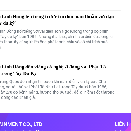
 Linh Đồng lên tiếng trước tin đồn mâu thuẫn với đạo
y du ký'
Linh Đồng nổi tiếng với vai diễn Tôn Ngộ Không trong bộ phim
“Tây du ký” bản 1986. Nhưng ít ai biết, chính vai diễn đưa ông lên
 thoại ấy cũng khiến ông phải gánh chịu vô số chỉ trích suốt
.
 Linh Đồng đến viếng cố nghệ sĩ đóng vai Phật Tổ
 trong Tây Du Ký
rung Quốc đón nhận tin buồn khi nam diễn viên kỳ cựu Chu
g, người thủ vai Phật Tổ Như Lai trong Tây du ký bản 1986,
ày 2/8 do bệnh nặng, hưởng thọ 86 tuổi, để lại niềm tiếc thương
g đông đảo khán giả.
INMENT CO., LTD
LIÊN 