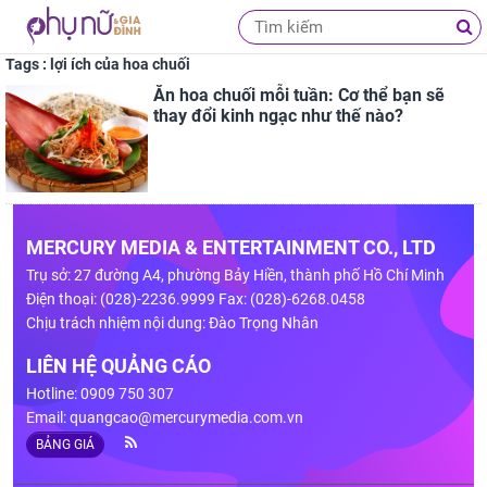
Tags : lợi ích của hoa chuối
Ăn hoa chuối mỗi tuần: Cơ thể bạn sẽ
thay đổi kinh ngạc như thế nào?
MERCURY MEDIA & ENTERTAINMENT CO., LTD
Trụ sở: 27 đường A4, phường Bảy Hiền, thành phố Hồ Chí Minh
Điện thoại: (028)-2236.9999 Fax: (028)-6268.0458
Chịu trách nhiệm nội dung: Đào Trọng Nhân
LIÊN HỆ QUẢNG CÁO
Hotline: 0909 750 307
Email:
quangcao@mercurymedia.com.vn
BẢNG GIÁ