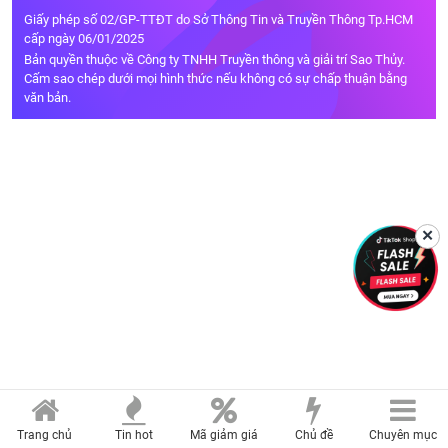
Giấy phép số 02/GP-TTĐT do Sở Thông Tin và Truyền Thông Tp.HCM
cấp ngày 06/01/2025
Bản quyền thuộc về Công ty TNHH Truyền thông và giải trí Sao Thủy.
Cấm sao chép dưới mọi hình thức nếu không có sự chấp thuận bằng
văn bản.
✕
Trang chủ
Tin hot
Mã giảm giá
Chủ đề
Chuyên mục