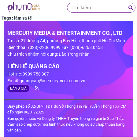
Tags : làm sa tế
MERCURY MEDIA & ENTERTAINMENT CO., LTD
Trụ sở: 27 đường A4, phường Bảy Hiền, thành phố Hồ Chí Minh
Điện thoại: (028)-2236.9999 Fax: (028)-6268.0458
Chịu trách nhiệm nội dung: Đào Trọng Nhân
LIÊN HỆ QUẢNG CÁO
Hotline: 0909 750 307
Email:
quangcao@mercurymedia.com.vn
BẢNG GIÁ
Giấy phép số 02/GP-TTĐT do Sở Thông Tin và Truyền Thông Tp.HCM
cấp ngày 06/01/2025
Bản quyền thuộc về Công ty TNHH Truyền thông và giải trí Sao Thủy.
Cấm sao chép dưới mọi hình thức nếu không có sự chấp thuận bằng
văn bản.