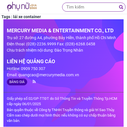
Tags : lái xe container
MERCURY MEDIA & ENTERTAINMENT CO., LTD
Trụ sở: 27 đường A4, phường Bảy Hiền, thành phố Hồ Chí Minh
Điện thoại: (028)-2236.9999 Fax: (028)-6268.0458
Chịu trách nhiệm nội dung: Đào Trọng Nhân
LIÊN HỆ QUẢNG CÁO
Hotline: 0909 750 307
Email:
quangcao@mercurymedia.com.vn
BẢNG GIÁ
Giấy phép số 02/GP-TTĐT do Sở Thông Tin và Truyền Thông Tp.HCM
cấp ngày 06/01/2025
Bản quyền thuộc về Công ty TNHH Truyền thông và giải trí Sao Thủy.
Cấm sao chép dưới mọi hình thức nếu không có sự chấp thuận bằng
văn bản.