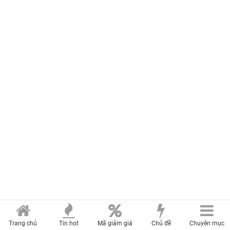
Trang chủ
Tin hot
Mã giảm giá
Chủ đề
Chuyên mục