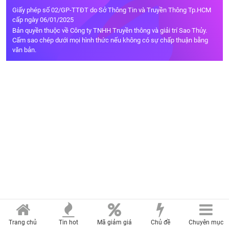
Giấy phép số 02/GP-TTĐT do Sở Thông Tin và Truyền Thông Tp.HCM
cấp ngày 06/01/2025
Bản quyền thuộc về Công ty TNHH Truyền thông và giải trí Sao Thủy.
Cấm sao chép dưới mọi hình thức nếu không có sự chấp thuận bằng
văn bản.
Trang chủ
Tin hot
Mã giảm giá
Chủ đề
Chuyên mục