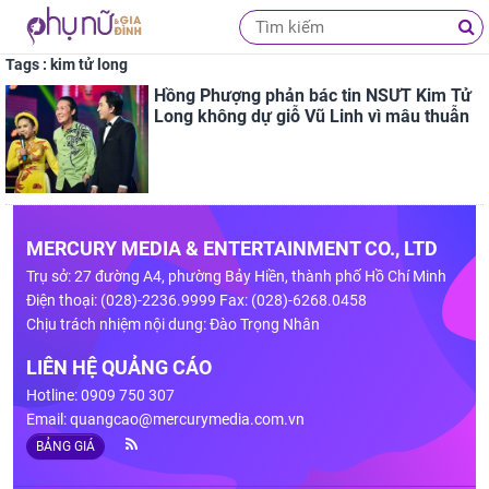
Tags : kim tử long
Hồng Phượng phản bác tin NSƯT Kim Tử
Long không dự giỗ Vũ Linh vì mâu thuẫn
MERCURY MEDIA & ENTERTAINMENT CO., LTD
Trụ sở: 27 đường A4, phường Bảy Hiền, thành phố Hồ Chí Minh
Điện thoại: (028)-2236.9999 Fax: (028)-6268.0458
Chịu trách nhiệm nội dung: Đào Trọng Nhân
LIÊN HỆ QUẢNG CÁO
Hotline: 0909 750 307
Email:
quangcao@mercurymedia.com.vn
BẢNG GIÁ