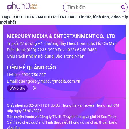
Tags : KIEU TOC NGAN CHO PHU NU U40 : Tin tức, hình ảnh, video clip
mới nhất
MERCURY MEDIA & ENTERTAINMENT CO., LTD
Trụ sở: 27 đường A4, phường Bảy Hiền, thành phố Hồ Chí Minh
Điện thoại: (028)-2236.9999 Fax: (028)-6268.0458
Chịu trách nhiệm nội dung: Đào Trọng Nhân
LIÊN HỆ QUẢNG CÁO
Hotline: 0909 750 307
Email:
quangcao@mercurymedia.com.vn
BẢNG GIÁ
Giấy phép số 02/GP-TTĐT do Sở Thông Tin và Truyền Thông Tp.HCM
cấp ngày 06/01/2025
Bản quyền thuộc về Công ty TNHH Truyền thông và giải trí Sao Thủy.
Cấm sao chép dưới mọi hình thức nếu không có sự chấp thuận bằng
văn bản.