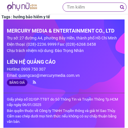
Tags : hưởng bảo hiểm y tế
MERCURY MEDIA & ENTERTAINMENT CO., LTD
Trụ sở: 27 đường A4, phường Bảy Hiền, thành phố Hồ Chí Minh
Điện thoại: (028)-2236.9999 Fax: (028)-6268.0458
Chịu trách nhiệm nội dung: Đào Trọng Nhân
LIÊN HỆ QUẢNG CÁO
Hotline: 0909 750 307
Email:
quangcao@mercurymedia.com.vn
BẢNG GIÁ
Giấy phép số 02/GP-TTĐT do Sở Thông Tin và Truyền Thông Tp.HCM
cấp ngày 06/01/2025
Bản quyền thuộc về Công ty TNHH Truyền thông và giải trí Sao Thủy.
Cấm sao chép dưới mọi hình thức nếu không có sự chấp thuận bằng
văn bản.