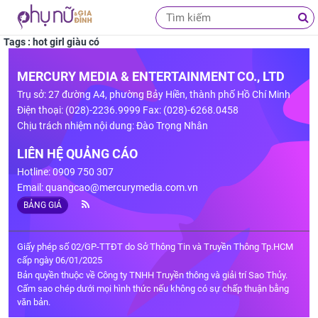
Tags : hot girl giàu có
MERCURY MEDIA & ENTERTAINMENT CO., LTD
Trụ sở: 27 đường A4, phường Bảy Hiền, thành phố Hồ Chí Minh
Điện thoại: (028)-2236.9999 Fax: (028)-6268.0458
Chịu trách nhiệm nội dung: Đào Trọng Nhân
LIÊN HỆ QUẢNG CÁO
Hotline: 0909 750 307
Email:
quangcao@mercurymedia.com.vn
BẢNG GIÁ
Giấy phép số 02/GP-TTĐT do Sở Thông Tin và Truyền Thông Tp.HCM
cấp ngày 06/01/2025
Bản quyền thuộc về Công ty TNHH Truyền thông và giải trí Sao Thủy.
Cấm sao chép dưới mọi hình thức nếu không có sự chấp thuận bằng
văn bản.