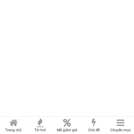
Trang chủ
Tin hot
Mã giảm giá
Chủ đề
Chuyên mục