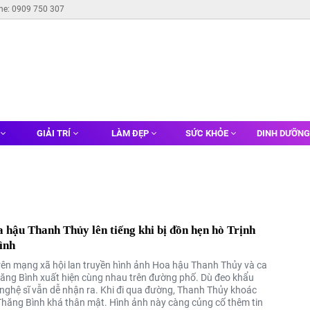
ine: 0909 750 307
GIẢI TRÍ
LÀM ĐẸP
SỨC KHỎE
DINH DƯỠN
 hậu Thanh Thủy lên tiếng khi bị đồn hẹn hò Trịnh
ình
trên mạng xã hội lan truyền hình ảnh Hoa hậu Thanh Thủy và ca
Thăng Bình xuất hiện cùng nhau trên đường phố. Dù đeo khẩu
i nghệ sĩ vẫn dễ nhận ra. Khi đi qua đường, Thanh Thủy khoác
 Thăng Bình khá thân mật. Hình ảnh này càng củng cố thêm tin