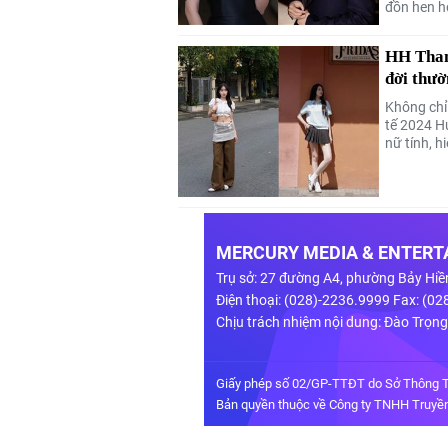
đồn hẹn h
trước đó.
HH Than
đời thư
Không chỉ
tế 2024 H
nữ tính, h
MERCURY MEDIA & ENTERTA
Trụ sở: 27 đường A4, phường Bảy Hiề
Điện thoại: (028)-2236.9999 Fax: (0
Chịu trách nhiệm nội dung: Đào Trọn
Giấy phép số 02/GP-TTĐT do Sở Thông T
Bản quyền thuộc về Công ty TNHH Truyền 