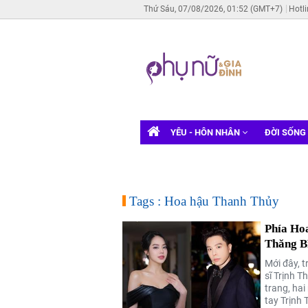
Thứ Sáu, 07/08/2026, 01:52 (GMT+7)
Hotl
YÊU - HÔN NHÂN
ĐỜI SỐNG
Tags : Hoa hậu Thanh Thủy
Phía Hoa
Thăng B
Mới đây, 
sĩ Trịnh 
trang, ha
tay Trịnh