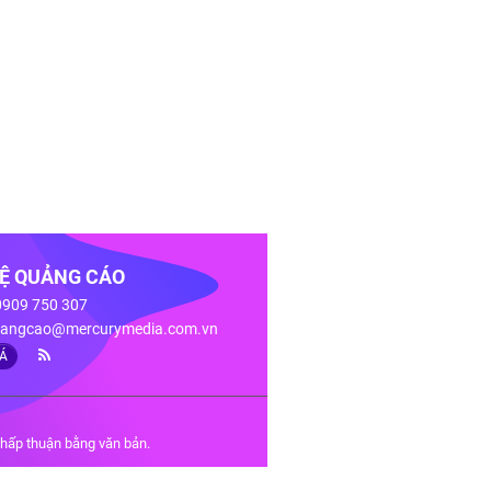
HỆ QUẢNG CÁO
 0909 750 307
angcao@mercurymedia.com.vn
IÁ
chấp thuận bằng văn bản.