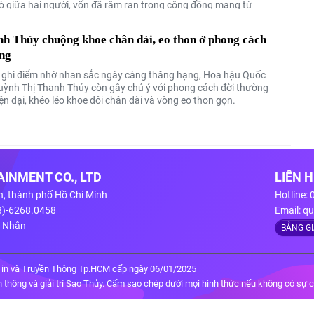
ò giữa hai người, vốn đã râm ran trong cộng đồng mạng từ
h Thủy chuộng khoe chân dài, eo thon ở phong cách
ờng
 ghi điểm nhờ nhan sắc ngày càng thăng hạng, Hoa hậu Quốc
uỳnh Thị Thanh Thủy còn gây chú ý với phong cách đời thường
iện đại, khéo léo khoe đôi chân dài và vòng eo thon gọn.
INMENT CO., LTD
LIÊN 
n, thành phố Hồ Chí Minh
Hotline:
28)-6268.0458
Email:
qu
g Nhân
BẢNG G
in và Truyền Thông Tp.HCM cấp ngày 06/01/2025
thông và giải trí Sao Thủy. Cấm sao chép dưới mọi hình thức nếu không có sự 