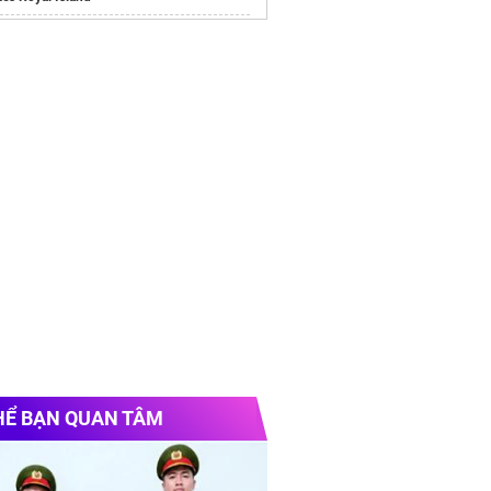
/alluvia-city.com
e chính thức
Vinhomes Hải Vân Bay
Chủ
n Travel
du lịch dubai
e oto Quy Nhon
hòng
The Sinh Touist
Hà Nội
ài
đặt vé xe giá rẻ
nhanh chóng
HỂ BẠN QUAN TÂM