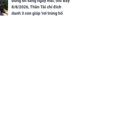
Đúng 6h sáng ngày mai, thứ Bảy
8/8/2026, Thần Tài chỉ đích
danh 3 con giáp 'rơi trúng hố
vàng', tiền bạc ùa về nhà 'như lũ
cuốn', vươn mình thành đại gia
trong phút chốc