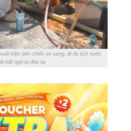
ất hiện bên chiếc xe sang, đi du lịch nước
i bất ngờ bị đào lại