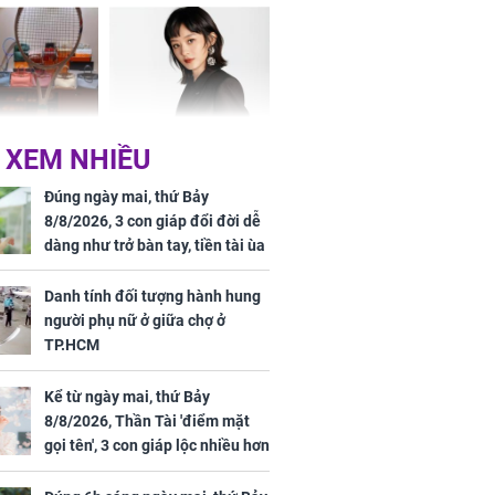
vận sáng như trăng
Rằm, chính thức hết
khổ
Phương Thúy:
Triệu Lệ Dĩnh liên tiếp
 XEM NHIỀU
ệu theo "lô",
được Kim Ưng ưu ái,
gái biệt thự
đãi ngộ đặc biệt gây
Đúng ngày mai, thứ Bảy
ong "nốt nhạc"
chú ý
8/8/2026, 3 con giáp đổi đời dễ
dàng như trở bàn tay, tiền tài ùa
tới, ngồi không lộc cũng đến,
phú quý theo tới già
Danh tính đối tượng hành hung
người phụ nữ ở giữa chợ ở
h đối tượng
TP.HCM
ng người phụ
a chợ ở
Kể từ ngày mai, thứ Bảy
8/8/2026, Thần Tài 'điểm mặt
gọi tên', 3 con giáp lộc nhiều hơn
sông, tài vận sáng như trăng
Rằm, chính thức hết khổ