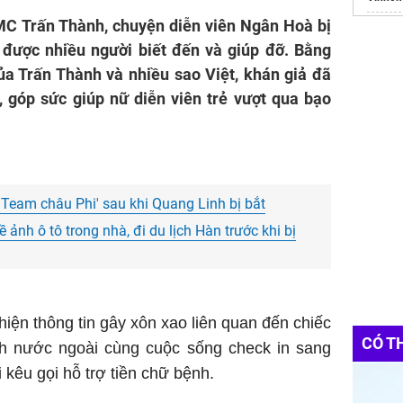
MC Trấn Thành, chuyện diễn viên Ngân Hoà bị
https:/
 được nhiều người biết đến và giúp đỡ. Bằng
Websit
Đầu Tư
ủa Trấn Thành và nhiều sao Việt, khán giả đã
 góp sức giúp nữ diễn viên trẻ vượt qua bạo
Top Te
thue x
Văn P
Tổng đ
'Team châu Phi' sau khi Quang Linh bị bắt
 ảnh ô tô trong nhà, đi du lịch Hàn trước khi bị
hiện thông tin gây xôn xao liên quan đến chiếc
CÓ T
ch nước ngoài cùng cuộc sống check in sang
kêu gọi hỗ trợ tiền chữ bệnh.