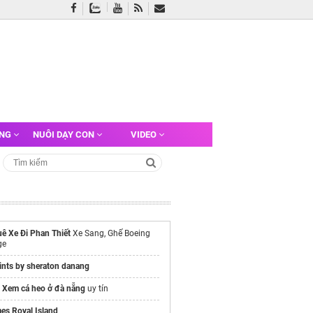
ỠNG
NUÔI DẠY CON
VIDEO
ê Xe Đi Phan Thiết
Xe Sang, Ghế Boeing
ge
ints by sheraton danang
é
Xem cá heo ở đà nẵng
uy tín
es Royal Island