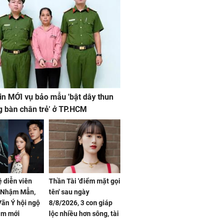
in MỚI vụ bảo mẫu 'bật dây thun
g bàn chân trẻ' ở TP.HCM
ệ diễn viên
Thần Tài 'điểm mặt gọi
, Nhậm Mẫn,
tên' sau ngày
ãn Ý hội ngộ
8/8/2026, 3 con giáp
im mới
lộc nhiều hơn sông, tài