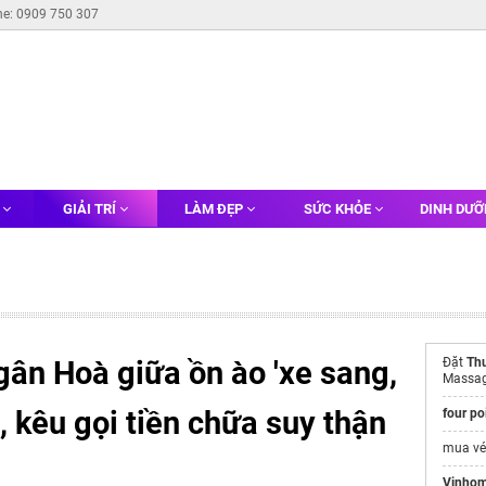
ne: 0909 750 307
G
GIẢI TRÍ
LÀM ĐẸP
SỨC KHỎE
DINH DƯ
gân Hoà giữa ồn ào 'xe sang,
Đặt
Thu
Massa
, kêu gọi tiền chữa suy thận
four po
mua v
Vinhom