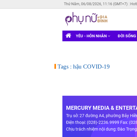
Thứ Năm, 06/08/2026, 11:16 (GMT+7)
Hot
YÊU - HÔN NHÂN
ĐỜI SỐNG
Tags : hậu COVID-19
MERCURY MEDIA & ENTERTA
Trụ sở: 27 đường A4, phường Bảy Hiề
Điện thoại: (028)-2236.9999 Fax: (0
Chịu trách nhiệm nội dung: Đào Trọn