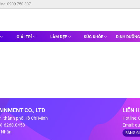
line: 0909 750 307
GIẢI TRÍ
LÀM ĐẸP
SỨC KHỎE
DINH DƯỠN
INMENT CO., LTD
LIÊN 
n, thành phố Hồ Chí Minh
Hotline:
28)-6268.0458
Email:
qu
g Nhân
BẢNG G