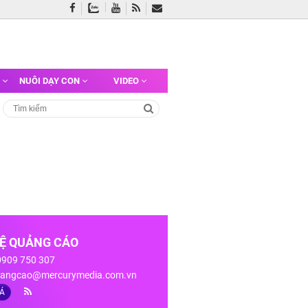
G
NUÔI DẠY CON
VIDEO
HỆ QUẢNG CÁO
 0909 750 307
angcao@mercurymedia.com.vn
IÁ