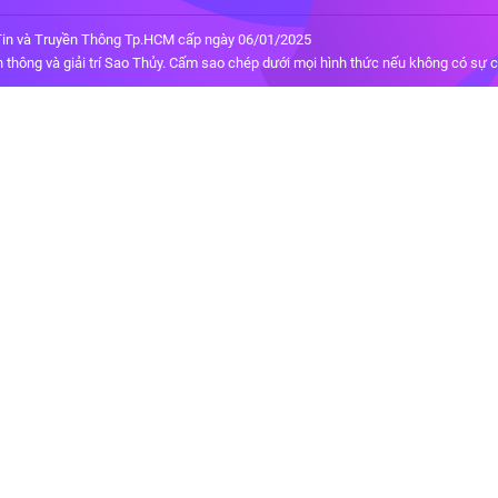
in và Truyền Thông Tp.HCM cấp ngày 06/01/2025
thông và giải trí Sao Thủy. Cấm sao chép dưới mọi hình thức nếu không có sự 