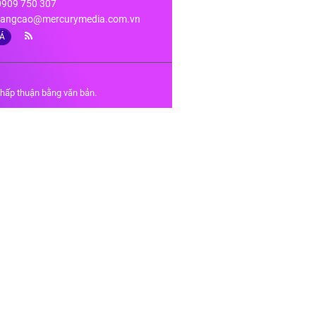
 0909 750 307
angcao@mercurymedia.com.vn
IÁ
chấp thuận bằng văn bản.