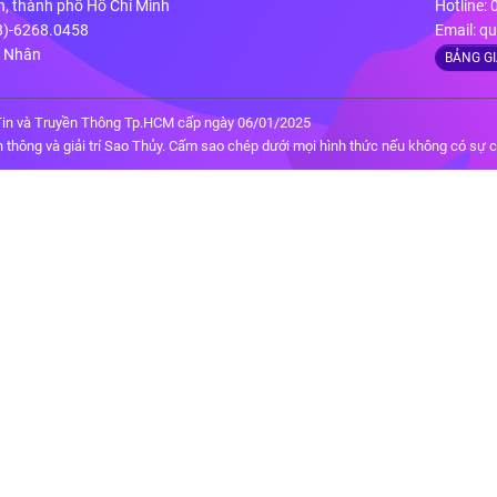
n, thành phố Hồ Chí Minh
Hotline:
28)-6268.0458
Email:
qu
g Nhân
BẢNG G
in và Truyền Thông Tp.HCM cấp ngày 06/01/2025
thông và giải trí Sao Thủy. Cấm sao chép dưới mọi hình thức nếu không có sự 