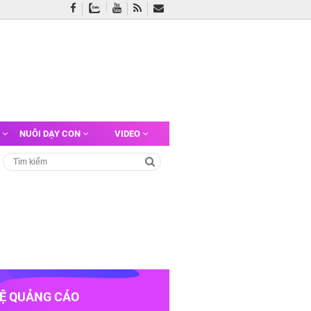
G
NUÔI DẠY CON
VIDEO
HỆ QUẢNG CÁO