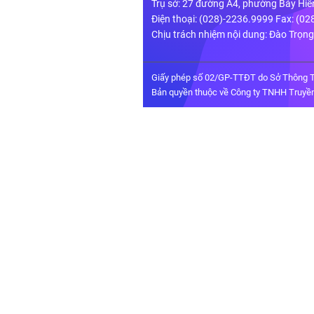
Trụ sở: 27 đường A4, phường Bảy Hiề
Điện thoại: (028)-2236.9999 Fax: (0
Chịu trách nhiệm nội dung: Đào Trọn
Giấy phép số 02/GP-TTĐT do Sở Thông T
Bản quyền thuộc về Công ty TNHH Truyền 