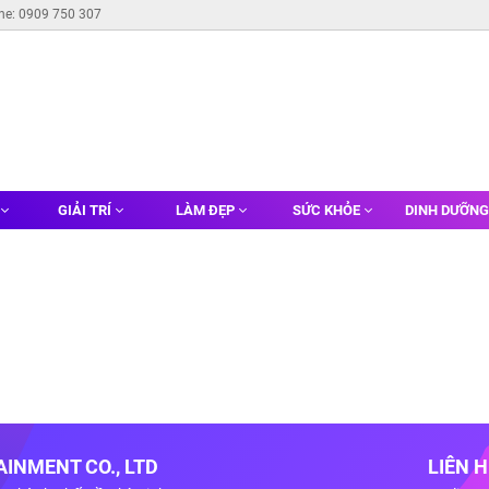
ine: 0909 750 307
GIẢI TRÍ
LÀM ĐẸP
SỨC KHỎE
DINH DƯỠN
INMENT CO., LTD
LIÊN 