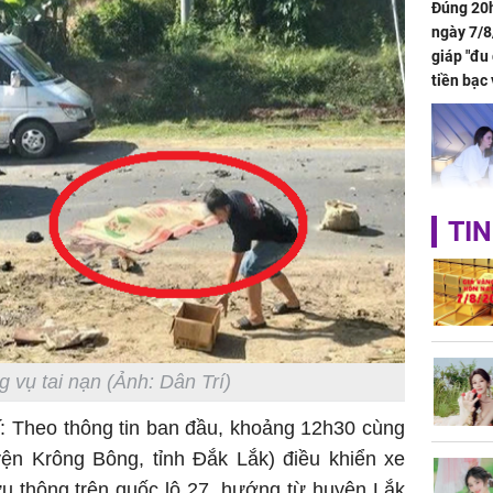
Đúng 20h
ngày 7/8
giáp "đu
tiền bạc 
đón lộc 
tiền viê
TIN
Phát hiệ
chuyện t
tôi đòi 
sững sờ 
tôi buôn
g vụ tai nạn (Ảnh: Dân Trí)
í
: Theo thông tin ban đầu, khoảng 12h30 cùng
Lý Liên K
uyện Krông Bông, tỉnh Đắk Lắk) điều khiển xe
sau tin đ
cởi áo c
ưu thông trên quốc lộ 27, hướng từ huyện Lắk