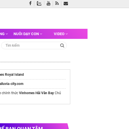
ỠNG
NUÔI DẠY CON
VIDEO
es Royal Island
/alluvia-city.com
e chính thức
Vinhomes Hải Vân Bay
Chủ
HỂ BẠN QUAN TÂM