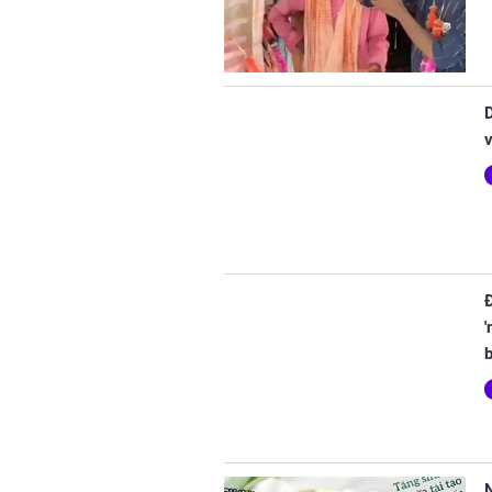
D
v
'
b