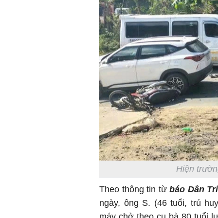
Hiện trườn
Theo thông tin từ
báo Dân Tr
ngày, ông S. (46 tuổi, trú h
máy chở theo cụ bà 80 tuổi l