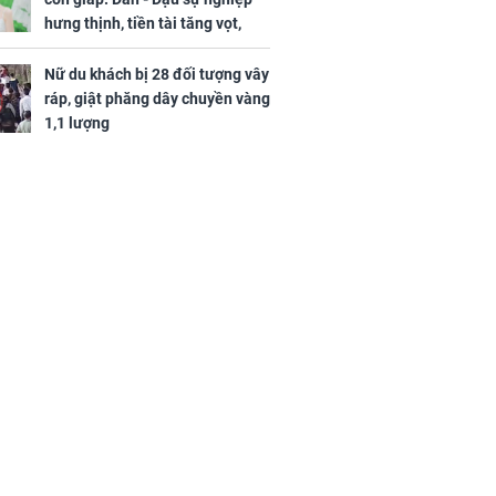
hưng thịnh, tiền tài tăng vọt,
Mão - Thân công việc bất trắc,
tiền mất tật mang
Nữ du khách bị 28 đối tượng vây
ráp, giật phăng dây chuyền vàng
1,1 lượng