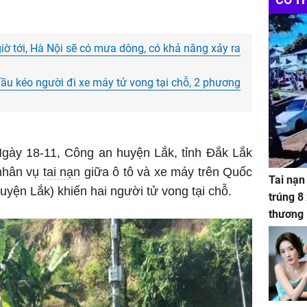
ờ tới, Hà Nội sẽ có mưa dông, có khả năng xảy ra
u kéo người đi xe máy tử vong tại chỗ, 2 phương
Ngày 18-11, Công an huyện Lắk, tỉnh Đắk Lắk
 nhân vụ
tai nạn
giữa ô tô và xe máy trên Quốc
Tai nạn
uyện Lắk) khiến hai người tử vong tại chỗ.
trúng 8
thương