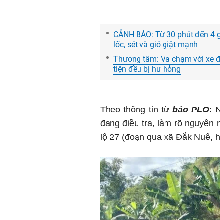
CẢNH BÁO: Từ 30 phút đến 4 gi
lốc, sét và gió giật mạnh
Thương tâm: Va chạm với xe đầ
tiện đều bị hư hỏng
Theo thông tin từ
báo PLO
: 
đang điều tra, làm rõ nguyên
lộ 27 (đoạn qua xã Đắk Nuê, h