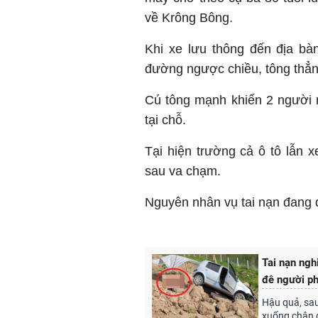
về Krông Bông.
Khi xe lưu thông đến địa bà
đường ngược chiều, tông thẳn
Cú tông mạnh khiến 2 người 
tại chỗ.
Tại hiện trường cả ô tô lẫn 
sau va chạm.
Nguyên nhân vụ tai nạn đang 
Tai nạn ngh
đê người ph
Hậu quả, sau
xuống chân đ