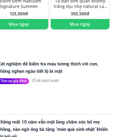
ã/Bỉm Đêm Nabizam
Tã dán bỉm quần Moony
Signature Summer
trắng dịu nhẹ natural cao
cấp
125,000đ
350,500đ
Mua ngay
Mua ngay
ét nghiệm để kiểm tra máu tương thích với con,
hồng nghẹn ngào tiết lộ bí mật
46 phút trước
Tâm sự gia đình
Chồng mất 10 năm vẫn một lòng chăm sóc bố mẹ
hồng, nào ngờ ông bà tặng ‘món quà sinh nhật’ khiến
ôi bối rối