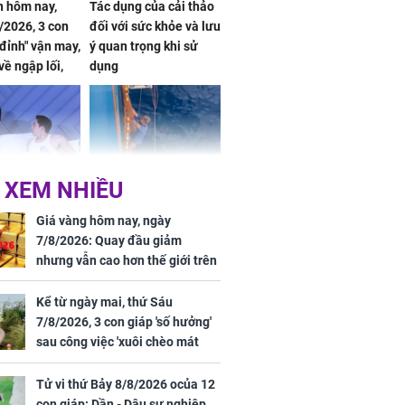
 hôm nay,
Tác dụng của cải thảo
/2026, 3 con
đối với sức khỏe và lưu
 đỉnh" vận may,
ý quan trọng khi sử
về ngập lối,
dụng
ấm no, tình
n mãn
 XEM NHIỀU
n vợ giấu
Ngư dân mất tích đã
ừng có chồng,
được tìm thấy còn
Giá vàng hôm nay, ngày
ly hôn nhưng
sống sau 26 ngày lênh
7/8/2026: Quay đầu giảm
khi nghe mẹ
đênh trên biển Thái
nhưng vẫn cao hơn thế giới trên
g câu này
Bình Dương
7 triệu đồng
Kể từ ngày mai, thứ Sáu
7/8/2026, 3 con giáp 'số hưởng'
sau công việc 'xuôi chèo mát
iệt lên tiếng
mái', tiền tài 'thu về như nước',
ồn thay tim,
tình duyên viên mãn
Tử vi thứ Bảy 8/8/2026 ocủa 12
hứng minh sức
con giáp: Dần - Dậu sự nghiệp