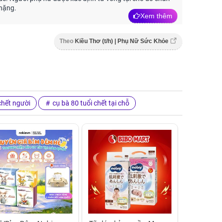
nặng.
Xem thêm
Theo
Kiều Thơ (t/h) | Phụ Nữ Sức Khỏe
chết người
cụ bà 80 tuổi chết tại chỗ