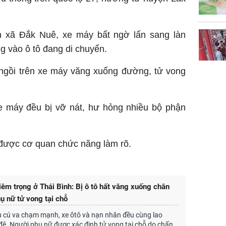
khỏe
n xã Đắk Nuê, xe máy bất ngờ lấn sang làn
g vào ô tô đang di chuyển.
ngồi trên xe máy văng xuống đường, tử vong
xe máy đều bị vỡ nát, hư hỏng nhiều bộ phận
được cơ quan chức năng làm rõ.
iêm trọng ở Thái Bình: Bị ô tô hất văng xuống chân
ụ nữ tử vong tại chỗ
 cú va chạm mạnh, xe ôtô và nạn nhân đều cùng lao
ê. Người phụ nữ được xác định tử vong tại chỗ do chấn