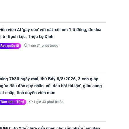
iễn viên AI 'gây sốc' với cát-xê hơn 1 tỉ đồng, đe dọa
ị trí Bạch Lộc, Triệu Lệ Dĩnh
1 giờ 31 phút trước
Sao quốc tế
Đúng 7h30 ngày mai, thứ Bảy 8/8/2026, 3 con giáp
ngửa đầu đón quý nhân, cúi đầu hốt tài lộc', giàu sang
ất chấp, tình duyên viên mãn
1 giờ 43 phút trước
Tâm linh - Tử vi