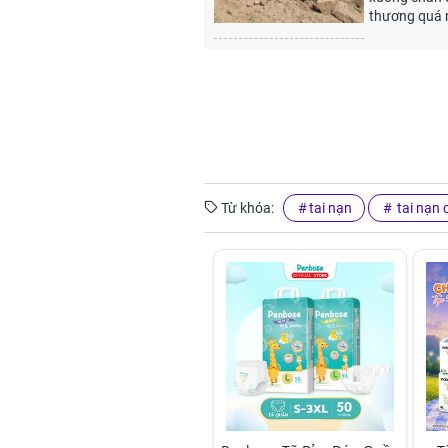
thương quá 
Từ khóa:
tai nạn
tai nạn 