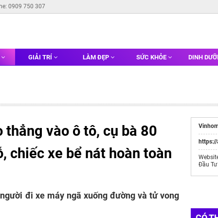
ine: 0909 750 307
G
GIẢI TRÍ
LÀM ĐẸP
SỨC KHỎE
DINH DƯ
 thẳng vào ô tô, cụ bà 80
Vinhom
https:/
ỗ, chiếc xe bể nát hoàn toàn
Websit
Đầu Tư
 người đi xe máy ngã xuống đường và tử vong
CÓ T