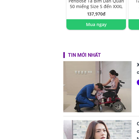
Penbose Tã Bỉm Dán Quần
T
50 miếng Size S đến XXXL
137,970đ
Mua ngay
TIN MỚI NHẤT
X
c
c
t