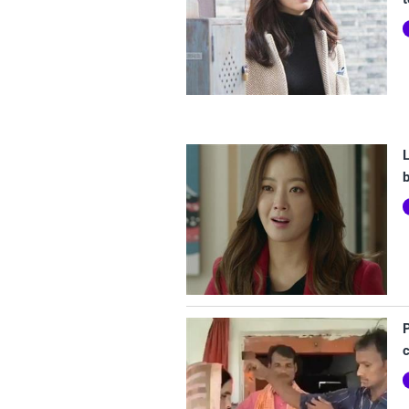
L
b
P