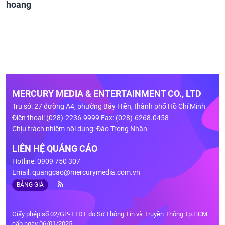
hoang
MERCURY MEDIA & ENTERTAINMENT CO., LTD
Trụ sở: 27 đường A4, phường Bảy Hiền, thành phố Hồ Chí Minh
Điện thoại: (028)-2236.9999 Fax: (028)-6268.0458
Chịu trách nhiệm nội dung: Đào Trọng Nhân
LIÊN HỆ QUẢNG CÁO
Hotline: 0909 750 307
Email:
quangcao@mercurymedia.com.vn
BẢNG GIÁ
Giấy phép số 02/GP-TTĐT do Sở Thông Tin và Truyền Thông Tp.HCM
cấp ngày 06/01/2025