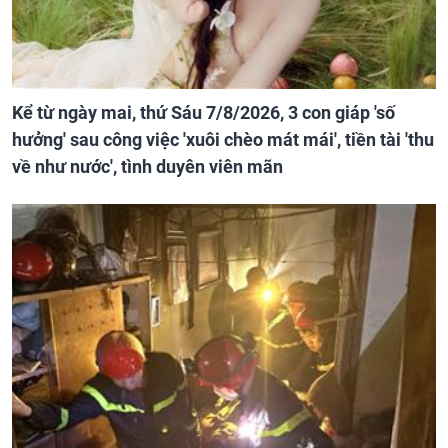
Kể từ ngày mai, thứ Sáu 7/8/2026, 3 con giáp 'số
hưởng' sau công việc 'xuôi chèo mát mái', tiền tài 'thu
về như nước', tình duyên viên mãn