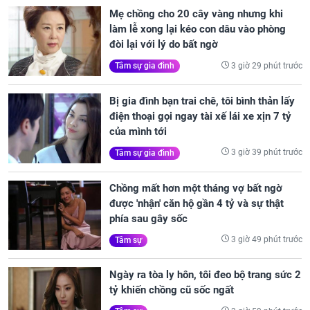
Mẹ chồng cho 20 cây vàng nhưng khi
làm lễ xong lại kéo con dâu vào phòng
đòi lại với lý do bất ngờ
3 giờ 29 phút trước
Tâm sự gia đình
Bị gia đình bạn trai chê, tôi bình thản lấy
điện thoại gọi ngay tài xế lái xe xịn 7 tỷ
của mình tới
3 giờ 39 phút trước
Tâm sự gia đình
Chồng mất hơn một tháng vợ bất ngờ
được 'nhận' căn hộ gần 4 tỷ và sự thật
phía sau gây sốc
3 giờ 49 phút trước
Tâm sự
Ngày ra tòa ly hôn, tôi đeo bộ trang sức 2
tỷ khiến chồng cũ sốc ngất