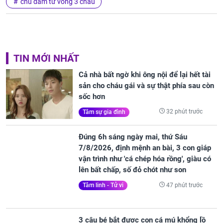
chú đâm tử vong 3 cháu
TIN MỚI NHẤT
Cả nhà bất ngờ khi ông nội để lại hết tài
sản cho cháu gái và sự thật phía sau còn
sốc hơn
32 phút trước
Tâm sự gia đình
Đúng 6h sáng ngày mai, thứ Sáu
7/8/2026, định mệnh an bài, 3 con giáp
vận trình như 'cá chép hóa rồng', giàu có
lên bất chấp, số đỏ chót như son
47 phút trước
Tâm linh - Tử vi
3 cậu bé bắt được con cá mú khổng lồ