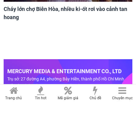
Cháy lớn chợ Biên Hòa, nhiều ki-ốt rơi vào cảnh tan
hoang
MERCURY MEDIA & ENTERTAINMENT CO., LTD
Trụ sở: 27 đường A4, phường Bảy Hiền, thành phố Hồ Chí Minh
Điện thoại: (028)-2236.9999 Fax: (028)-6268.0458
Chịu trách nhiệm nội dung: Đào Trọng Nhân
Trang chủ
Tin hot
Mã giảm giá
Chủ đề
Chuyên mục
LIÊN HỆ QUẢNG CÁO
Hotline: 0909 750 307
Email:
quangcao@mercurymedia.com.vn
BẢNG GIÁ