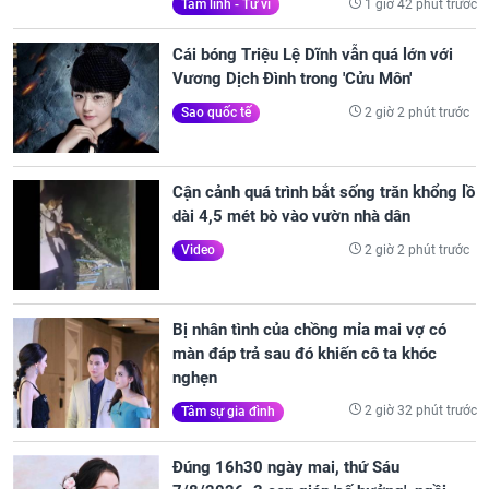
1 giờ 42 phút trước
Tâm linh - Tử vi
Cái bóng Triệu Lệ Dĩnh vẫn quá lớn với
Vương Dịch Đình trong 'Cửu Môn'
2 giờ 2 phút trước
Sao quốc tế
Cận cảnh quá trình bắt sống trăn khổng lồ
dài 4,5 mét bò vào vườn nhà dân
2 giờ 2 phút trước
Video
Bị nhân tình của chồng mỉa mai vợ có
màn đáp trả sau đó khiến cô ta khóc
nghẹn
2 giờ 32 phút trước
Tâm sự gia đình
Đúng 16h30 ngày mai, thứ Sáu