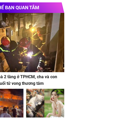
e chính thức
Vinhomes Hải Vân Bay
Chủ
HỂ BẠN QUAN TÂM
à 2 tầng ở TPHCM, cha và con
 tuổi tử vong thương tâm