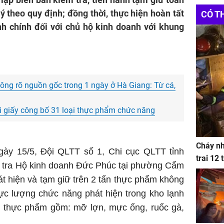
Websit
Đầu Tư
ý theo quy định; đồng thời, thực hiện hoàn tất
CÓ T
h chính đối với chủ hộ kinh doanh với khung
ng rõ nguồn gốc trong 1 ngày ở Hà Giang: Từ cá,
i giấy công bố 31 loại thực phẩm chức năng
Cháy nh
ày 15/5, Đội QLTT số 1, Chi cục QLTT tỉnh
trai 12
m tra Hộ kinh doanh Đức Phúc tại phường Cẩm
t hiện và tạm giữ trên 2 tấn thực phẩm không
lực lượng chức năng phát hiện trong kho lạnh
ấn thực phẩm gồm: mỡ lợn, mực ống, ruốc gà,