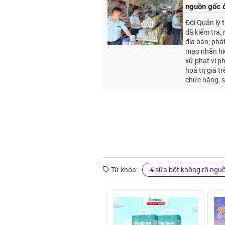
nguồn gốc 
Đội Quản lý t
đã kiểm tra,
địa bàn; phá
mạo nhãn hi
xử phạt vi p
hoá trị giá 
chức năng, s
Từ khóa:
sữa bột không rõ ngu