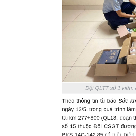
Đội QLTT số 1 kiểm 
Theo thông tin từ báo
Sức kh
ngày 13/5, trong quá trình là
tại km 277+800 (QL18, đoạn t
số 15 thuộc Đội CSGT đường 
BKS 14C-142.85 có biểu hiện n