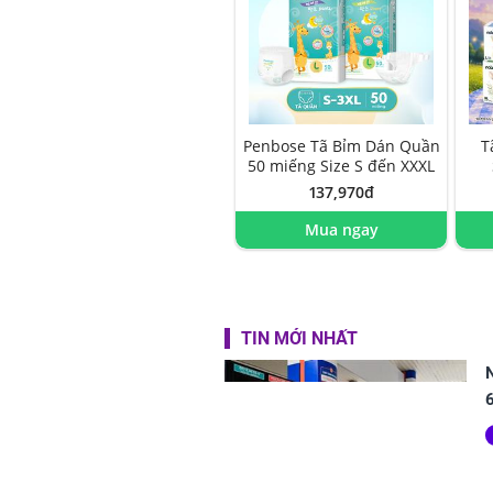
Penbose Tã Bỉm Dán Quần
T
50 miếng Size S đến XXXL
137,970đ
Mua ngay
TIN MỚI NHẤT
6