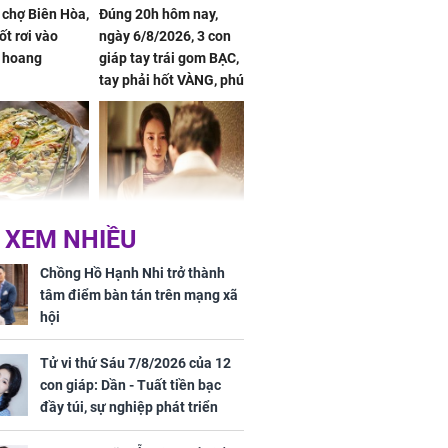
 chợ Biên Hòa,
Đúng 20h hôm nay,
ốt rơi vào
ngày 6/8/2026, 3 con
 hoang
giáp tay trái gom BẠC,
tay phải hốt VÀNG, phú
quý ngập nhà, của cải
chất đầy kho
ờ loại rau chỉ
Vừa ly hôn, vợ cũ sinh
 XEM NHIỀU
 ở chợ lại có
đứa con giống mình
ng dụng tốt
như đúc nhưng bí mật
Chồng Hồ Hạnh Nhi trở thành
khỏe
phía sau gây sốc
tâm điểm bàn tán trên mạng xã
hội
Tử vi thứ Sáu 7/8/2026 của 12
con giáp: Dần - Tuất tiền bạc
đầy túi, sự nghiệp phát triển
hưng thịnh, Mão - Thân tài lộc