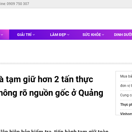
line: 0909 750 307
G
GIẢI TRÍ
LÀM ĐẸP
SỨC KHỎE
DINH DƯ
à tạm giữ hơn 2 tấn thực
Mua b
đơn vị 
hông rõ nguồn gốc ở Quảng
Cung 
Thực p
Vinhom
https:/
 lập biên bản kiểm tra, tiến hành tạm giữ toàn