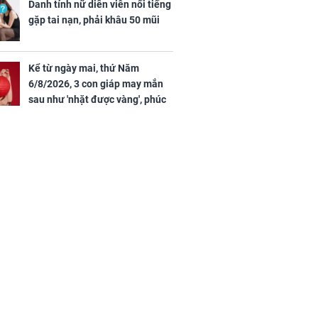
ảm đạm, mọi sự khó thành công
Danh tính nữ diễn viên nổi tiếng
ứ Sáu
mỹ mãn
gặp tai nạn, phải khâu 50 mũi
 của 12 con
 - Tuất tiền
túi, sự nghiệp
Kể từ ngày mai, thứ Năm
ển hưng thịnh,
6/8/2026, 3 con giáp may mắn
ân tài lộc ảm
sau như 'nhặt được vàng', phúc
 sự khó thành
khí tràn đầy, dễ giàu sụ chỉ sau
 mãn
một đêm