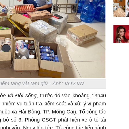
Tử vi th
7/8/2026
giáp: Dần
bạc đầy 
phát tri
Mão - Th
đạm, mọi
công mỹ
đếm tang vật tạm giữ - Ảnh: VOV.VN
ỏe và Đời sống
, trước đó vào khoảng 13h40
m nhiệm vụ tuần tra kiểm soát và xử lý vi phạm
huộc xã Hải Đông, TP. Móng Cái), Tổ công tác
bộ số 3, Phòng CSGT phát hiện xe ô tô tải
ghi vấn. Ngay lập tức, Tổ công tác tiến hành