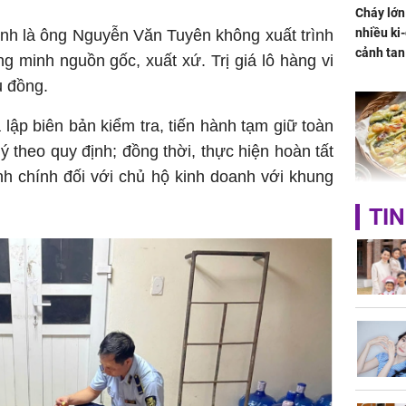
Cháy lớn
nhiều ki-
anh là ông Nguyễn Văn Tuyên không xuất trình
cảnh tan
 minh nguồn gốc, xuất xứ. Trị giá lô hàng vi
u đồng.
 lập biên bản kiểm tra, tiến hành tạm giữ toàn
ý theo quy định; đồng thời, thực hiện hoàn tất
h chính đối với chủ hộ kinh doanh với khung
Không ng
TIN
vài nghìn
nhiều cô
cho sức 