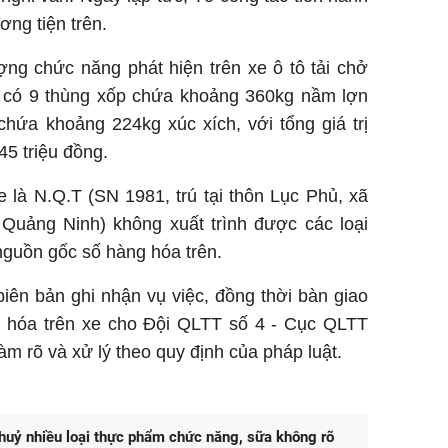
ơng tiện trên.
ượng chức năng phát hiện trên xe ô tô tải chở
 có 9 thùng xốp chứa khoảng 360kg nầm lợn
chứa khoảng 224kg xúc xích, với tổng giá trị
45 triệu đồng.
xe là N.Q.T (SN 1981, trú tại thôn Lục Phủ, xã
 Quảng Ninh) không xuất trình được các loại
nguồn gốc số hàng hóa trên.
biên bản ghi nhận vụ việc, đồng thời bàn giao
g hóa trên xe cho Đội QLTT số 4 - Cục QLTT
àm rõ và xử lý theo quy định của pháp luật.
huỷ nhiều loại thực phẩm chức năng, sữa không rõ