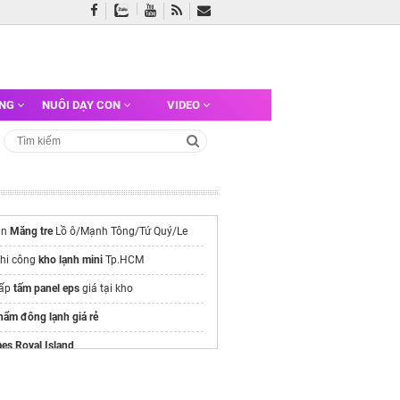
ỠNG
NUÔI DẠY CON
VIDEO
án
Măng tre
Lồ ô/Mạnh Tông/Tứ Quý/Le
thi công
kho lạnh mini
Tp.HCM
cấp
tấm panel eps
giá tại kho
hẩm đông lạnh giá rẻ
es Royal Island
/alluvia-city.com