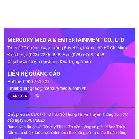
MERCURY MEDIA & ENTERTAINMENT CO., LTD
Trụ sở: 27 đường A4, phường Bảy Hiền, thành phố Hồ Chí Minh
Điện thoại: (028)-2236.9999 Fax: (028)-6268.0458
Chịu trách nhiệm nội dung: Đào Trọng Nhân
LIÊN HỆ QUẢNG CÁO
Hotline: 0909 750 307
Email:
quangcao@mercurymedia.com.vn
BẢNG GIÁ
Giấy phép số 02/GP-TTĐT do Sở Thông Tin và Truyền Thông Tp.HCM
cấp ngày 06/01/2025
Bản quyền thuộc về Công ty TNHH Truyền thông và giải trí Sao Thủy.
Cấm sao chép dưới mọi hình thức nếu không có sự chấp thuận bằng
văn bản.