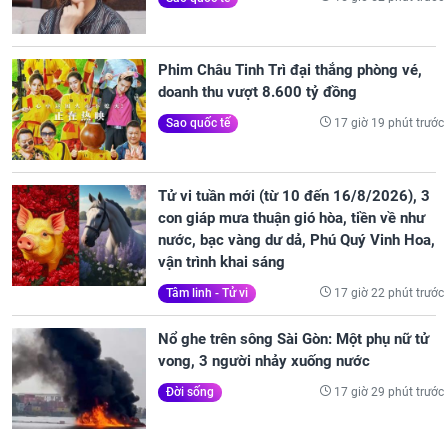
Phim Châu Tinh Trì đại thắng phòng vé,
doanh thu vượt 8.600 tỷ đồng
17 giờ 19 phút trước
Sao quốc tế
Tử vi tuần mới (từ 10 đến 16/8/2026), 3
con giáp mưa thuận gió hòa, tiền về như
nước, bạc vàng dư dả, Phú Quý Vinh Hoa,
vận trình khai sáng
17 giờ 22 phút trước
Tâm linh - Tử vi
Nổ ghe trên sông Sài Gòn: Một phụ nữ tử
vong, 3 người nhảy xuống nước
17 giờ 29 phút trước
Đời sống