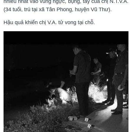
nhiều nhát vào vùng ngực, bụng, tay của chị N.T.V.A.
(34 tuổi, trú tại xã Tân Phong, huyện Vũ Thư).
Hậu quả khiến chị V.A. tử vong tại chỗ.