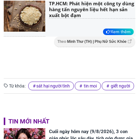
TP.HCM: Phát hiện một công ty dùng
hàng tấn nguyên liệu hết hạn sản
xuất bột đạm
Xem thêm
Theo
Minh Thư (TH) | Phụ Nữ Sức Khỏe
Từ khóa:
sát hại người tình
tin moi
giết người
TIN MỚI NHẤT
Cuối ngày hôm nay (9/8/2026), 3 con
giáp phúc lộc sâu dày, tích góp được gia