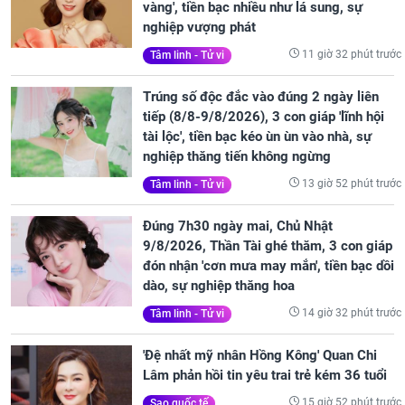
vàng', tiền bạc nhiều như lá sung, sự
nghiệp vượng phát
11 giờ 32 phút trước
Tâm linh - Tử vi
Trúng số độc đắc vào đúng 2 ngày liên
tiếp (8/8-9/8/2026), 3 con giáp 'lĩnh hội
tài lộc', tiền bạc kéo ùn ùn vào nhà, sự
nghiệp thăng tiến không ngừng
13 giờ 52 phút trước
Tâm linh - Tử vi
Đúng 7h30 ngày mai, Chủ Nhật
9/8/2026, Thần Tài ghé thăm, 3 con giáp
đón nhận 'cơn mưa may mắn', tiền bạc dồi
dào, sự nghiệp thăng hoa
14 giờ 32 phút trước
Tâm linh - Tử vi
'Đệ nhất mỹ nhân Hồng Kông' Quan Chi
Lâm phản hồi tin yêu trai trẻ kém 36 tuổi
15 giờ 52 phút trước
Sao quốc tế