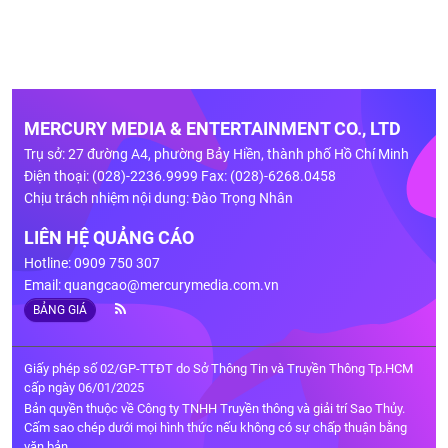
MERCURY MEDIA & ENTERTAINMENT CO., LTD
Trụ sở: 27 đường A4, phường Bảy Hiền, thành phố Hồ Chí Minh
Điện thoại: (028)-2236.9999 Fax: (028)-6268.0458
Chịu trách nhiệm nội dung: Đào Trọng Nhân
LIÊN HỆ QUẢNG CÁO
Hotline: 0909 750 307
Email:
quangcao@mercurymedia.com.vn
BẢNG GIÁ
Giấy phép số 02/GP-TTĐT do Sở Thông Tin và Truyền Thông Tp.HCM
cấp ngày 06/01/2025
Bản quyền thuộc về Công ty TNHH Truyền thông và giải trí Sao Thủy.
Cấm sao chép dưới mọi hình thức nếu không có sự chấp thuận bằng
văn bản.