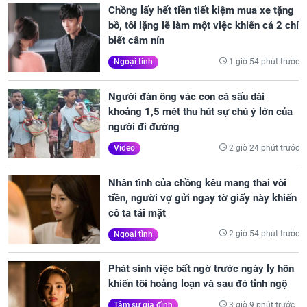
Chồng lấy hết tiền tiết kiệm mua xe tặng
bồ, tôi lặng lẽ làm một việc khiến cả 2 chỉ
biết câm nín
1 giờ 54 phút trước
Ngoại tình
Người đàn ông vác con cá sấu dài
khoảng 1,5 mét thu hút sự chú ý lớn của
người đi đường
2 giờ 24 phút trước
Video
Nhân tình của chồng kêu mang thai vòi
tiền, người vợ gửi ngay tờ giấy này khiến
cô ta tái mặt
2 giờ 54 phút trước
Ngoại tình
Phát sinh việc bất ngờ trước ngày ly hôn
khiến tôi hoảng loạn và sau đó tỉnh ngộ
3 giờ 9 phút trước
Tâm sự gia đình