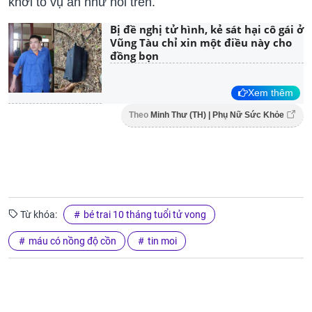
khởi tố vụ án như nói trên.
Bị đề nghị tử hình, kẻ sát hại cô gái ở
Vũng Tàu chỉ xin một điều này cho
đồng bọn
Xem thêm
Theo
Minh Thư (TH) | Phụ Nữ Sức Khỏe
Từ khóa:
bé trai 10 tháng tuổi tử vong
máu có nồng độ cồn
tin moi