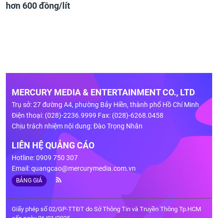
hơn 600 đồng/lít
MERCURY MEDIA & ENTERTAINMENT CO., LTD
Trụ sở: 27 đường A4, phường Bảy Hiền, thành phố Hồ Chí Minh
Điện thoại: (028)-2236.9999 Fax: (028)-6268.0458
Chịu trách nhiệm nội dung: Đào Trọng Nhân
LIÊN HỆ QUẢNG CÁO
Hotline: 0909 750 307
Email:
quangcao@mercurymedia.com.vn
BẢNG GIÁ
Giấy phép số 02/GP-TTĐT do Sở Thông Tin và Truyền Thông Tp.HCM