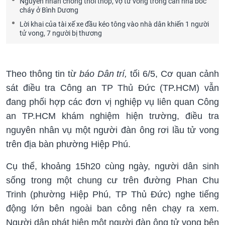
Nguyên nhân chồng thoi thóp, vợ tử vong trong căn nhà bốc
cháy ở Bình Dương
Lời khai của tài xế xe đầu kéo tông vào nhà dân khiến 1 người
tử vong, 7 người bị thương
Theo thông tin từ
báo Dân trí,
tối 6/5, Cơ quan cảnh
sát điều tra Công an TP Thủ Đức (TP.HCM) vẫn
đang phối hợp các đơn vị nghiệp vụ liên quan Công
an TP.HCM khám nghiệm hiện trường, điều tra
nguyên nhân vụ một người đàn ông rơi lầu tử vong
trên địa bàn phường Hiệp Phú.
Cụ thể, khoảng 15h20 cùng ngày, người dân sinh
sống trong một chung cư trên đường Phan Chu
Trinh (phường Hiệp Phú, TP Thủ Đức) nghe tiếng
động lớn bên ngoài ban công nên chạy ra xem.
Người dân phát hiện một người đàn ông tử vong bên