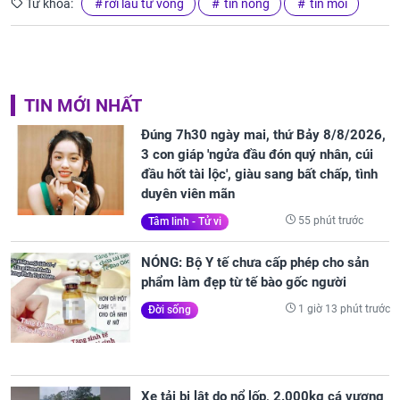
Từ khóa:
rơi lầu tử vong
tin nóng
tin moi
TIN MỚI NHẤT
Đúng 7h30 ngày mai, thứ Bảy 8/8/2026,
3 con giáp 'ngửa đầu đón quý nhân, cúi
đầu hốt tài lộc', giàu sang bất chấp, tình
duyên viên mãn
55 phút trước
Tâm linh - Tử vi
NÓNG: Bộ Y tế chưa cấp phép cho sản
phẩm làm đẹp từ tế bào gốc người
1 giờ 13 phút trước
Đời sống
Xe tải bị lật do nổ lốp, 2.000kg cá vương