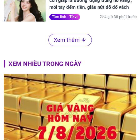
con giáp ra đường 'đụng trúng hố vàng',
mỏi tay đếm tiền, giàu nứt đố đổ vách
4 giờ 38 phút trước
Tâm linh - Tử vi
Xem thêm
XEM NHIỀU TRONG NGÀY