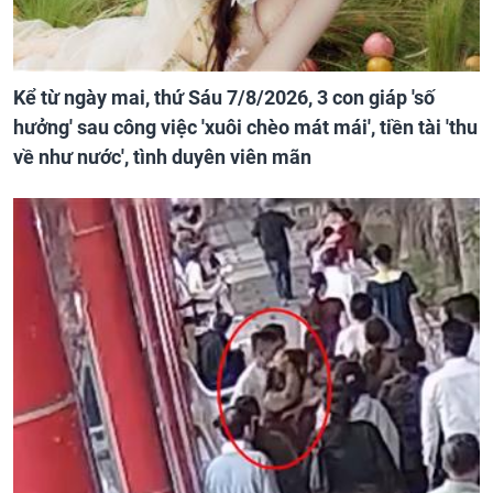
Kể từ ngày mai, thứ Sáu 7/8/2026, 3 con giáp 'số
hưởng' sau công việc 'xuôi chèo mát mái', tiền tài 'thu
về như nước', tình duyên viên mãn