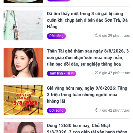
Đã tìm thấy một trong 3 cô gái bị sóng
cuốn khi chụp ảnh ở bán đảo Sơn Trà, Đà
Nẵng
6 giờ 29 phút trước
Đời sống
Thần Tài ghé thăm sau ngày 8/8/2026, 3
con giáp đón nhận 'cơn mưa may mắn',
tiền bạc dồi dào, sự nghiệp thăng hoa
6 giờ 47 phút trước
Tâm linh - Tử vi
Giá vàng hôm nay, ngày 9/8/2026: Tăng
3 triệu trong tuần nhưng người mua
không lãi
7 giờ 42 phút trước
Đời sống
Đúng 12h30 hôm nay, Chủ Nhật
9/8/2026, 3 con giáp tài vận hanh thông,