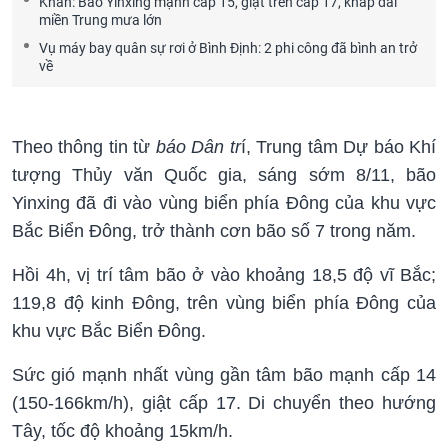
Khẩn: Bão Yinxing mạnh cấp 15, giật trên cấp 17, khắp dải
miền Trung mưa lớn
Vụ máy bay quân sự rơi ở Bình Định: 2 phi công đã bình an trở
về
Theo thông tin từ
báo Dân tr
í, Trung tâm Dự báo Khí
tượng Thủy văn Quốc gia, sáng sớm 8/11, bão
Yinxing đã đi vào vùng biển phía Đông của khu vực
Bắc Biển Đông, trở thành cơn bão số 7 trong năm.
Hồi 4h, vị trí tâm bão ở vào khoảng 18,5 độ vĩ Bắc;
119,8 độ kinh Đông, trên vùng biển phía Đông của
khu vực Bắc Biển Đông.
Sức gió mạnh nhất vùng gần tâm bão mạnh cấp 14
(150-166km/h), giật cấp 17. Di chuyển theo hướng
Tây, tốc độ khoảng 15km/h.