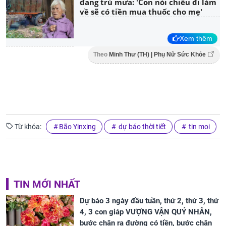
đang trú mưa: 'Con nói chiều đi làm
về sẽ có tiền mua thuốc cho mẹ'
Xem thêm
Theo
Minh Thư (TH) | Phụ Nữ Sức Khỏe
Từ khóa:
Bão Yinxing
dự báo thời tiết
tin moi
TIN MỚI NHẤT
Dự báo 3 ngày đầu tuần, thứ 2, thứ 3, thứ
4, 3 con giáp VƯỢNG VẬN QUÝ NHÂN,
bước chân ra đường có tiền, bước chân