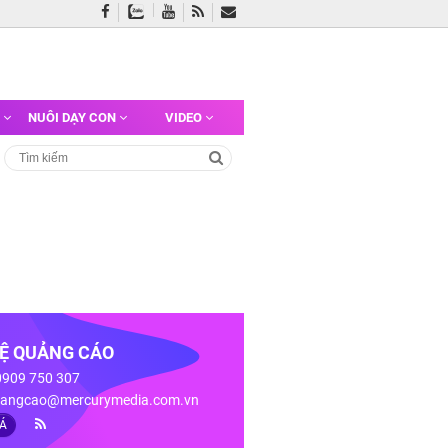
G
NUÔI DẠY CON
VIDEO
HỆ QUẢNG CÁO
 0909 750 307
angcao@mercurymedia.com.vn
IÁ