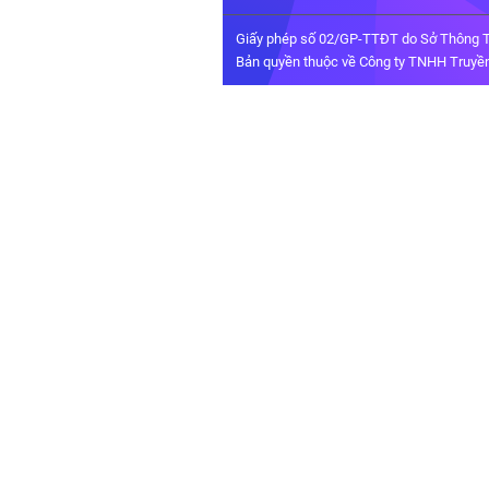
Giấy phép số 02/GP-TTĐT do Sở Thông T
Bản quyền thuộc về Công ty TNHH Truyền 