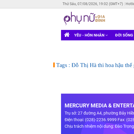
Thứ Sáu, 07/08/2026, 19:02 (GMT+7)
Hotl
YÊU - HÔN NHÂN
ĐỜI SỐNG
Tags : Đỗ Thị Hà thi hoa hậu thế 
MERCURY MEDIA & ENTERTA
Trụ sở: 27 đường A4, phường Bảy Hiề
Điện thoại: (028)-2236.9999 Fax: (0
Chịu trách nhiệm nội dung: Đào Trọn