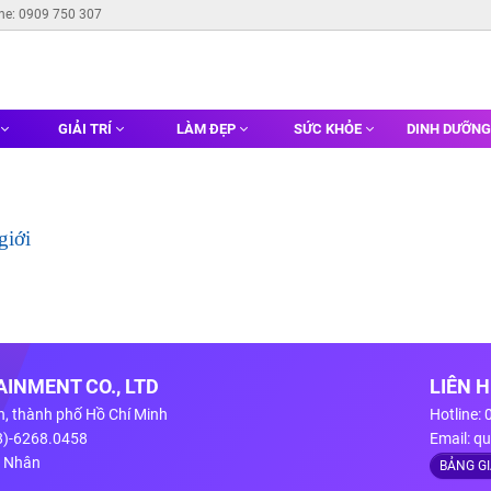
ine: 0909 750 307
GIẢI TRÍ
LÀM ĐẸP
SỨC KHỎE
DINH DƯỠN
giới
INMENT CO., LTD
LIÊN 
n, thành phố Hồ Chí Minh
Hotline:
28)-6268.0458
Email:
qu
g Nhân
BẢNG G