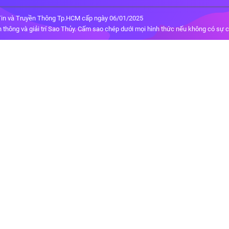
in và Truyền Thông Tp.HCM cấp ngày 06/01/2025
thông và giải trí Sao Thủy. Cấm sao chép dưới mọi hình thức nếu không có sự 