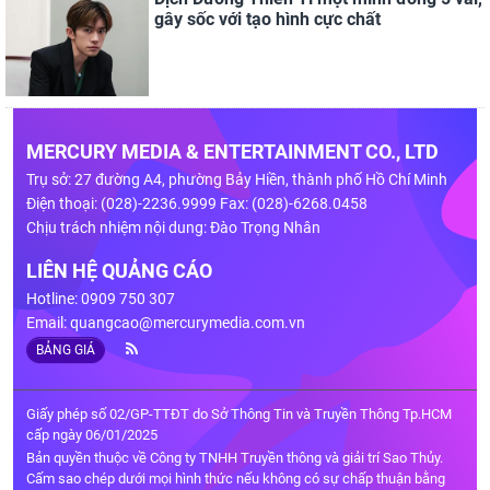
gây sốc với tạo hình cực chất
MERCURY MEDIA & ENTERTAINMENT CO., LTD
Trụ sở: 27 đường A4, phường Bảy Hiền, thành phố Hồ Chí Minh
Điện thoại: (028)-2236.9999 Fax: (028)-6268.0458
Chịu trách nhiệm nội dung: Đào Trọng Nhân
LIÊN HỆ QUẢNG CÁO
Hotline: 0909 750 307
Email:
quangcao@mercurymedia.com.vn
BẢNG GIÁ
Giấy phép số 02/GP-TTĐT do Sở Thông Tin và Truyền Thông Tp.HCM
cấp ngày 06/01/2025
Bản quyền thuộc về Công ty TNHH Truyền thông và giải trí Sao Thủy.
Cấm sao chép dưới mọi hình thức nếu không có sự chấp thuận bằng