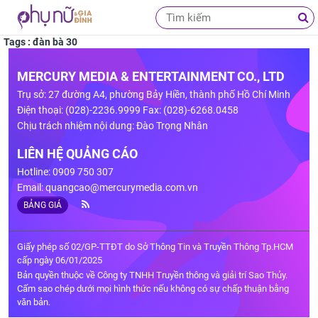
Tags : đàn bà 30
MERCURY MEDIA & ENTERTAINMENT CO., LTD
Trụ sở: 27 đường A4, phường Bảy Hiền, thành phố Hồ Chí Minh
Điện thoại: (028)-2236.9999 Fax: (028)-6268.0458
Chịu trách nhiệm nội dung: Đào Trọng Nhân
LIÊN HỆ QUẢNG CÁO
Hotline: 0909 750 307
Email:
quangcao@mercurymedia.com.vn
BẢNG GIÁ
Giấy phép số 02/GP-TTĐT do Sở Thông Tin và Truyền Thông Tp.HCM
cấp ngày 06/01/2025
Bản quyền thuộc về Công ty TNHH Truyền thông và giải trí Sao Thủy.
Cấm sao chép dưới mọi hình thức nếu không có sự chấp thuận bằng
văn bản.