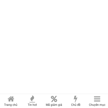
Trang chủ
Tin hot
Mã giảm giá
Chủ đề
Chuyên mục