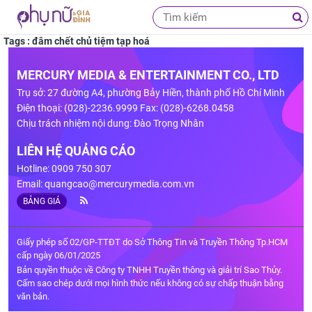
Tags : đâm chết chủ tiệm tạp hoá
MERCURY MEDIA & ENTERTAINMENT CO., LTD
Trụ sở: 27 đường A4, phường Bảy Hiền, thành phố Hồ Chí Minh
Điện thoại: (028)-2236.9999 Fax: (028)-6268.0458
Chịu trách nhiệm nội dung: Đào Trọng Nhân
LIÊN HỆ QUẢNG CÁO
Hotline: 0909 750 307
Email:
quangcao@mercurymedia.com.vn
BẢNG GIÁ
Giấy phép số 02/GP-TTĐT do Sở Thông Tin và Truyền Thông Tp.HCM
cấp ngày 06/01/2025
Bản quyền thuộc về Công ty TNHH Truyền thông và giải trí Sao Thủy.
Cấm sao chép dưới mọi hình thức nếu không có sự chấp thuận bằng
văn bản.