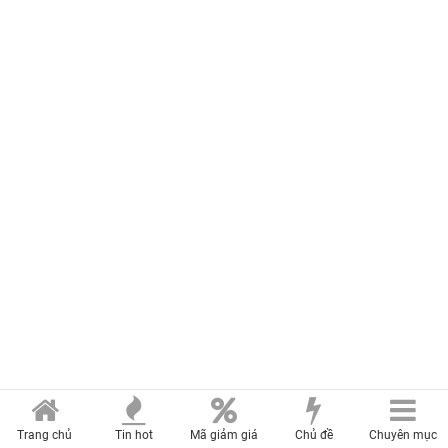
Trang chủ
Tin hot
Mã giảm giá
Chủ đề
Chuyên mục