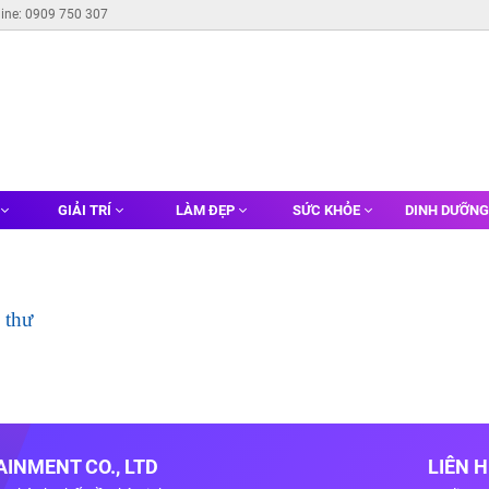
line: 0909 750 307
GIẢI TRÍ
LÀM ĐẸP
SỨC KHỎE
DINH DƯỠN
 thư
INMENT CO., LTD
LIÊN 