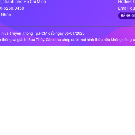
n, thành phố Hồ Chí Minh
Hotline:
28)-6268.0458
Email:
qu
g Nhân
BẢNG G
in và Truyền Thông Tp.HCM cấp ngày 06/01/2025
thông và giải trí Sao Thủy. Cấm sao chép dưới mọi hình thức nếu không có sự 