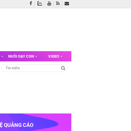
G
NUÔI DẠY CON
VIDEO
HỆ QUẢNG CÁO