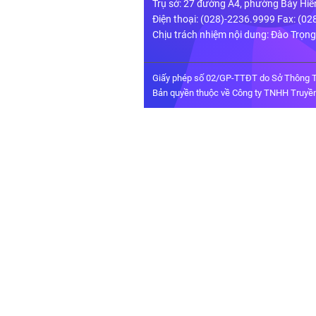
Trụ sở: 27 đường A4, phường Bảy Hiề
Điện thoại: (028)-2236.9999 Fax: (0
Chịu trách nhiệm nội dung: Đào Trọn
Giấy phép số 02/GP-TTĐT do Sở Thông T
Bản quyền thuộc về Công ty TNHH Truyền 