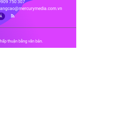
 0909 750 307
angcao@mercurymedia.com.vn
IÁ
chấp thuận bằng văn bản.