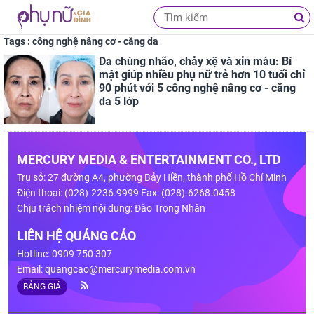
Tags : công nghệ nâng cơ - căng da
Da chùng nhão, chảy xệ và xỉn màu: Bí
mật giúp nhiều phụ nữ trẻ hơn 10 tuổi chỉ
90 phút với 5 công nghệ nâng cơ - căng
da 5 lớp
MERCURY MEDIA & ENTERTAINMENT CO., LTD
Trụ sở: 27 đường A4, phường Bảy Hiền, thành phố Hồ Chí Minh
Điện thoại: (028)-2236.9999 Fax: (028)-6268.0458
Chịu trách nhiệm nội dung: Đào Trọng Nhân
LIÊN HỆ QUẢNG CÁO
Hotline: 0909 750 307
Email:
quangcao@mercurymedia.com.vn
BẢNG GIÁ