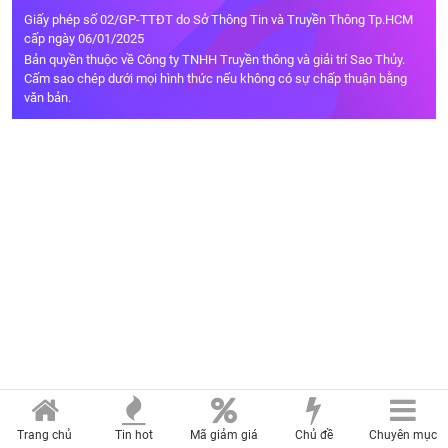
Giấy phép số 02/GP-TTĐT do Sở Thông Tin và Truyền Thông Tp.HCM
cấp ngày 06/01/2025
Bản quyền thuộc về Công ty TNHH Truyền thông và giải trí Sao Thủy.
Cấm sao chép dưới mọi hình thức nếu không có sự chấp thuận bằng
văn bản.
Trang chủ
Tin hot
Mã giảm giá
Chủ đề
Chuyên mục